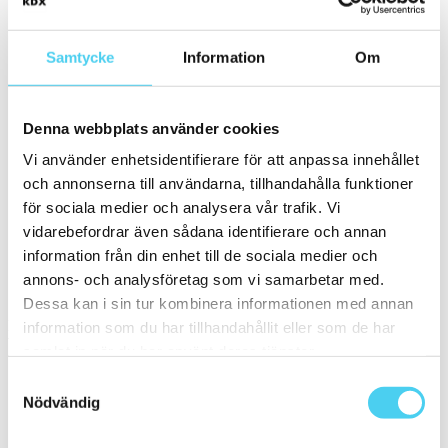
ca 60x10 cm
Samtycke
Information
Om
60x9.5 cm
Små (5 - 20 cm)
(2)
ca 10x
(2)
9.5x30 cm
(1)
Denna webbplats använder cookies
ca 10x30 cm
(1)
10x30 cm
(1)
Vi använder enhetsidentifierare för att anpassa innehållet
Mellan (25 - 50 cm)
(3)
och annonserna till användarna, tillhandahålla funktioner
ca 30x
(3)
30x9.5 cm
(1)
för sociala medier och analysera vår trafik. Vi
ca 30x10 cm
(1)
vidarebefordrar även sådana identifierare och annan
30x10 cm
(1)
information från din enhet till de sociala medier och
ca 30x30 cm
(1)
29.4x29.8 cm
annons- och analysföretag som vi samarbetar med.
30x30 cm
(1)
Dessa kan i sin tur kombinera informationen med annan
Pris
information som du har tillhandahållit eller som de har
Välj en eller flera prisgrupper:
samlat in när du har använt deras tjänster.
Samtyckesval
400 till 600 kr
(1)
Nödvändig
Sortera