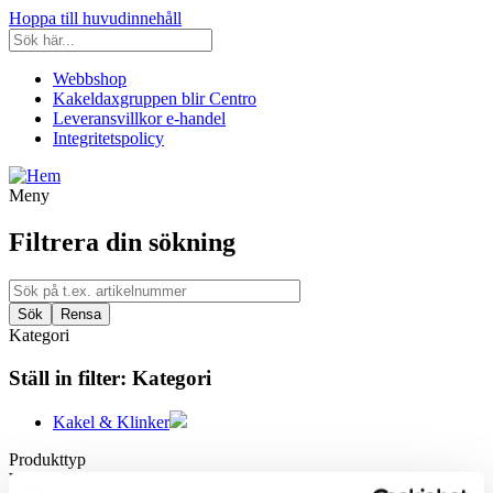
Hoppa till huvudinnehåll
Webbshop
Kakeldaxgruppen blir Centro
Leveransvillkor e-handel
Integritetspolicy
Meny
Filtrera din sökning
Kategori
Ställ in filter:
Kategori
Kakel & Klinker
Produkttyp
Vilken typ av produkt letar ni efter?