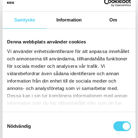
Granitkeramik
Samtycke
Information
Om
Storlek
Filtrera efter storlek:
Denna webbplats använder cookies
ca 60x10 cm
29.4x29.8 cm
Vi använder enhetsidentifierare för att anpassa innehållet
Små (5 - 20 cm)
(1)
och annonserna till användarna, tillhandahålla funktioner
ca 10x
(1)
för sociala medier och analysera vår trafik. Vi
ca 10x30 cm
(1)
10x30 cm
(1)
vidarebefordrar även sådana identifierare och annan
Mellan (25 - 50 cm)
(1)
information från din enhet till de sociala medier och
ca 30x
(1)
annons- och analysföretag som vi samarbetar med.
ca 30x10 cm
(1)
30x10 cm
(1)
Dessa kan i sin tur kombinera informationen med annan
information som du har tillhandahållit eller som de har
Pris
Välj en eller flera prisgrupper:
samlat in när du har använt deras tjänster.
Samtyckesval
Nödvändig
400 till 600 kr
(1)