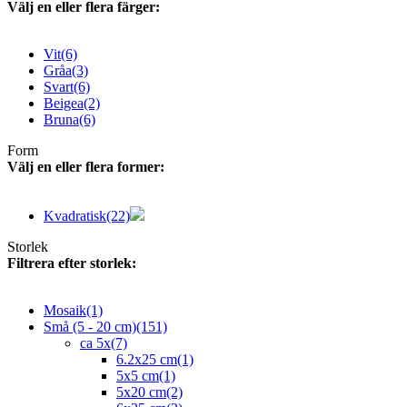
Välj en eller flera färger:
Vit
(6)
Gråa
(3)
Svart
(6)
Beigea
(2)
Bruna
(6)
Form
Välj en eller flera former:
Kvadratisk
(22)
Storlek
Filtrera efter storlek:
Mosaik
(1)
Små (5 - 20 cm)
(151)
ca 5x
(7)
6.2x25 cm
(1)
5x5 cm
(1)
5x20 cm
(2)