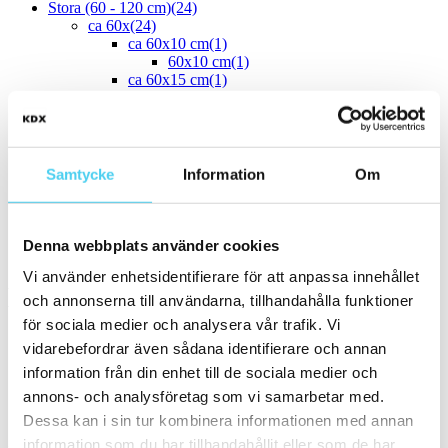
Stora (60 - 120 cm)
(24)
ca 60x
(24)
ca 60x10 cm
(1)
60x10 cm
(1)
ca 60x15 cm
(1)
60x15 cm
(1)
ca 60x20 cm
(2)
58x20 cm
(1)
60x20 cm
(1)
ca 60x30 cm
(18)
Samtycke
Information
Om
55x33.3 cm
(1)
60x25 cm
(1)
60x30 cm
(16)
ca 60x60 cm
(2)
Denna webbplats använder cookies
60x60 cm
(2)
Vi använder enhetsidentifierare för att anpassa innehållet
Yta
och annonserna till användarna, tillhandahålla funktioner
Välj önskad yta:
för sociala medier och analysera vår trafik. Vi
vidarebefordrar även sådana identifierare och annan
Blank
(2)
information från din enhet till de sociala medier och
Matt
(20)
annons- och analysföretag som vi samarbetar med.
Slät
(21)
Strukturerad
(1)
Dessa kan i sin tur kombinera informationen med annan
information som du har tillhandahållit eller som de har