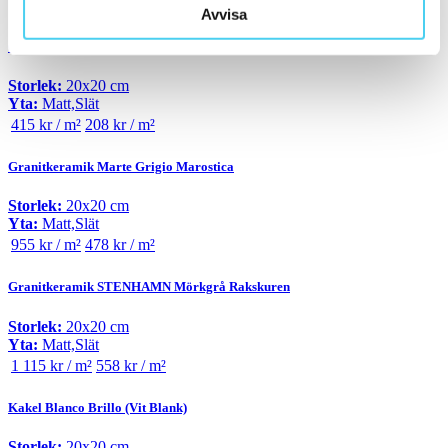
415 kr / m²
208 kr / m²
Avvisa
Granitkeramik Fox Brown
Storlek:
20x20 cm
Yta:
Matt,Slät
415 kr / m²
208 kr / m²
Granitkeramik Marte Grigio Marostica
Storlek:
20x20 cm
Yta:
Matt,Slät
955 kr / m²
478 kr / m²
Granitkeramik STENHAMN Mörkgrå Rakskuren
Storlek:
20x20 cm
Yta:
Matt,Slät
1 115 kr / m²
558 kr / m²
Kakel Blanco Brillo (Vit Blank)
Storlek:
20x20 cm