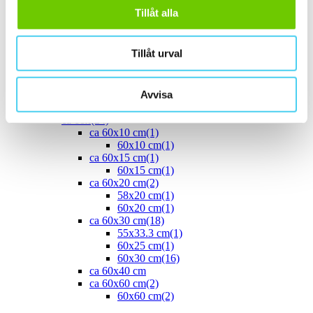
40x10 cm
(2)
Tillåt alla
40x20 cm
(1)
40x25 cm
(5)
ca 45x
(1)
Tillåt urval
45x15 cm
(1)
ca 50x
(4)
50x25 cm
(3)
Avvisa
50x50 cm
(1)
Stora (60 - 120 cm)
(24)
ca 60x
(24)
ca 60x10 cm
(1)
60x10 cm
(1)
ca 60x15 cm
(1)
60x15 cm
(1)
ca 60x20 cm
(2)
58x20 cm
(1)
60x20 cm
(1)
ca 60x30 cm
(18)
55x33.3 cm
(1)
60x25 cm
(1)
60x30 cm
(16)
ca 60x40 cm
ca 60x60 cm
(2)
60x60 cm
(2)