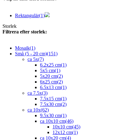
Rektangulär
(1)
Storlek
Filtrera efter storlek:
Mosaik
(1)
Små (5 - 20 cm)
(151)
ca 5x
(7)
6.2x25 cm
(1)
5x5 cm
(1)
5x20 cm
(2)
6x25 cm
(2)
6.5x13 cm
(1)
ca 7.5x
(3)
7.5x15 cm
(1)
7.5x30 cm
(2)
ca 10x
(62)
9.5x30 cm
(1)
ca 10x10 cm
(46)
10x10 cm
(45)
12x12 cm
(1)
ca 10x20 cm
(4)