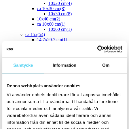
10x20 cm
(4)
ca 10x30 cm
(8)
10x30 cm
(8)
10x40 cm
(2)
ca 10x60 cm
(1)
10x60 cm
(1)
ca 15x
(54)
14.7x29.7 cm
(1)
12.5x25 cm
(3)
13x6.5 cm
(1)
15x7.5 cm
(1)
ca 15x15 cm
(43)
Samtycke
Information
Om
14.2x16.4 cm
(2)
15x15 cm
(41)
16.4x14.2 cm
(2)
15x30 cm
(3)
Denna webbplats använder cookies
15x45 cm
(1)
ca 15x60 cm
(1)
Vi använder enhetsidentifierare för att anpassa innehållet
15x60 cm
(1)
och annonserna till användarna, tillhandahålla funktioner
ca 20x
(33)
ca 20x20 cm
(22)
för sociala medier och analysera vår trafik. Vi
20x20 cm
(22)
vidarebefordrar även sådana identifierare och annan
20x5 cm
(2)
information från din enhet till de sociala medier och
20x10 cm
(4)
20x25 cm
(1)