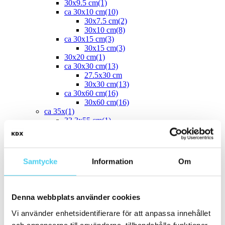
30x9.5 cm
(1)
ca 30x10 cm
(10)
30x7.5 cm
(2)
30x10 cm
(8)
ca 30x15 cm
(3)
30x15 cm
(3)
30x20 cm
(1)
ca 30x30 cm
(13)
27.5x30 cm
30x30 cm
(13)
ca 30x60 cm
(16)
30x60 cm
(16)
ca 35x
(1)
33.3x55 cm
(1)
ca 40x
(8)
40x10 cm
(2)
40x20 cm
(1)
40x25 cm
(5)
Samtycke
Information
Om
ca 45x
(1)
45x15 cm
(1)
ca 50x
(4)
50x25 cm
(3)
Denna webbplats använder cookies
50x50 cm
(1)
Stora (60 - 120 cm)
(24)
Vi använder enhetsidentifierare för att anpassa innehållet
ca 60x
(24)
och annonserna till användarna, tillhandahålla funktioner