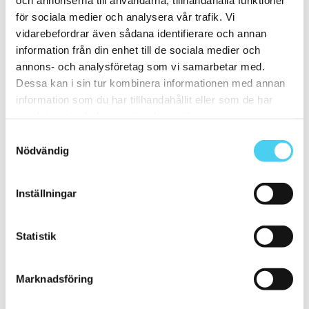
ca 60x10 cm
(1)
för sociala medier och analysera vår trafik. Vi
60x10 cm
(1)
ca 60x15 cm
(1)
vidarebefordrar även sådana identifierare och annan
60x15 cm
(1)
information från din enhet till de sociala medier och
ca 60x20 cm
(2)
annons- och analysföretag som vi samarbetar med.
58x20 cm
(1)
60x20 cm
(1)
Dessa kan i sin tur kombinera informationen med annan
ca 60x30 cm
(18)
information som du har tillhandahållit eller som de har
55x33.3 cm
(1)
samlat in när du har använt deras tjänster.
60x25 cm
(1)
60x30 cm
(16)
Samtyckesval
ca 60x60 cm
(2)
Nödvändig
60x60 cm
(2)
Yta
Välj önskad yta:
Inställningar
Blank
(3)
Statistik
Matt
(12)
Slät
(16)
Polerad
(1)
Marknadsföring
Kant
Välj önskad kant på plattan: