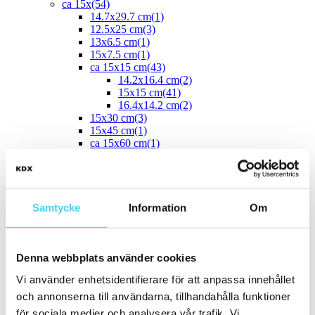
ca 15x
(54)
14.7x29.7 cm
(1)
12.5x25 cm
(3)
13x6.5 cm
(1)
15x7.5 cm
(1)
ca 15x15 cm
(43)
14.2x16.4 cm
(2)
15x15 cm
(41)
16.4x14.2 cm
(2)
15x30 cm
(3)
15x45 cm
(1)
ca 15x60 cm
(1)
15x60 cm
(1)
ca 20x
(33)
ca 20x20 cm
(22)
20x20 cm
(22)
20x5 cm
(2)
Samtycke
Information
Om
20x10 cm
(4)
20x25 cm
(1)
20x30 cm
(1)
Denna webbplats använder cookies
20x40 cm
(1)
ca 20x60 cm
(2)
Vi använder enhetsidentifierare för att anpassa innehållet
20x58 cm
(1)
20x60 cm
(1)
och annonserna till användarna, tillhandahålla funktioner
Mellan (25 - 50 cm)
(67)
för sociala medier och analysera vår trafik. Vi