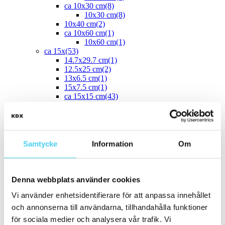
ca 10x30 cm
(8)
10x30 cm
(8)
10x40 cm
(2)
ca 10x60 cm
(1)
10x60 cm
(1)
ca 15x
(53)
14.7x29.7 cm
(1)
12.5x25 cm
(2)
13x6.5 cm
(1)
15x7.5 cm
(1)
ca 15x15 cm
(43)
14.2x16.4 cm
(2)
15x15 cm
(41)
16.4x14.2 cm
(2)
15x30 cm
(3)
15x45 cm
(1)
Samtycke
Information
Om
ca 15x60 cm
(1)
15x60 cm
(1)
ca 20x
(33)
ca 20x20 cm
(22)
Denna webbplats använder cookies
20x20 cm
(22)
Vi använder enhetsidentifierare för att anpassa innehållet
20x5 cm
(2)
20x10 cm
(4)
och annonserna till användarna, tillhandahålla funktioner
20x25 cm
(1)
för sociala medier och analysera vår trafik. Vi
20x30 cm
(1)