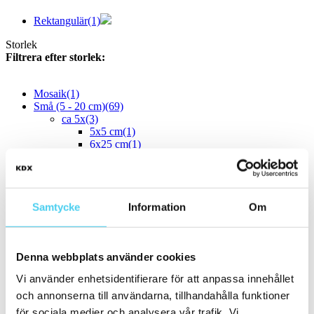
Rektangulär
(1)
Storlek
Filtrera efter storlek:
Mosaik
(1)
Små (5 - 20 cm)
(69)
ca 5x
(3)
5x5 cm
(1)
6x25 cm
(1)
6.5x13 cm
(1)
ca 7.5x
(1)
7.5x30 cm
(1)
ca 10x
(35)
Samtycke
Information
Om
ca 10x10 cm
(33)
10x10 cm
(32)
12x12 cm
(1)
10x40 cm
(1)
Denna webbplats använder cookies
ca 10x60 cm
(1)
10x60 cm
(1)
Vi använder enhetsidentifierare för att anpassa innehållet
11x54 cm
och annonserna till användarna, tillhandahålla funktioner
ca 15x
(19)
12.5x25 cm
(2)
för sociala medier och analysera vår trafik. Vi