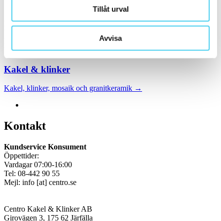
Webbshop
Tillåt urval
Handla kakel, och klinker online. I vår webbshop outlet hittar ni ett
brett utbud till riktigt bra priser.
Avvisa
Med över 30 år i branschen är vi experter på allt inom kakel och
klinker.
Kakel & klinker
Kakel, klinker, mosaik och granitkeramik →
Kontakt
Kundservice Konsument
Öppettider:
Vardagar 07:00-16:00
Tel: 08-442 90 55
Mejl:
info
[at]
centro.se
Centro Kakel & Klinker AB
Girovägen 3, 175 62 Järfälla