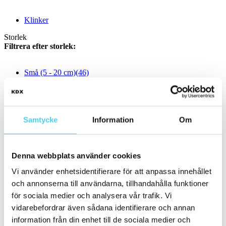
Klinker
Storlek
Filtrera efter storlek:
Små (5 - 20 cm)
(46)
ca 5x
(3)
5x5 cm
(1)
6.2x25 cm
(1)
6x25 cm
(1)
ca 10x
(25)
Samtycke
Information
Om
ca 10x10 cm
(24)
10x10 cm
(23)
11x11 cm
12x12 cm
(1)
Denna webbplats använder cookies
ca 10x20 cm
(1)
Vi använder enhetsidentifierare för att anpassa innehållet
10x20 cm
(1)
ca 15x
(6)
och annonserna till användarna, tillhandahålla funktioner
12.5x25 cm
(2)
för sociala medier och analysera vår trafik. Vi
ca 15x15 cm
(4)
vidarebefordrar även sådana identifierare och annan
14.2x16.4 cm
(2)
15x15 cm
(2)
information från din enhet till de sociala medier och