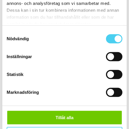
16.4x14.2 cm
(2)
annons- och analysföretag som vi samarbetar med.
ca 20x
(13)
Dessa kan i sin tur kombinera informationen med annan
ca 20x20 cm
(12)
20x20 cm
(12)
information som du har tillhandahållit eller som de har
20x10 cm
(1)
samlat in när du har använt deras tjänster.
Mellan (25 - 50 cm)
(6)
ca 25x
(5)
Samtyckesval
25x6.2 cm
(1)
Nödvändig
25x12.5 cm
(2)
25x6 cm
(1)
25x60 cm
(1)
Inställningar
ca 30x
(1)
ca 30x30 cm
(1)
30x30 cm
(1)
Stora (60 - 120 cm)
(1)
Statistik
ca 60x
(1)
ca 60x30 cm
(1)
60x25 cm
(1)
Marknadsföring
Sortera
Tyvärr gav sökningen inget resultat. Välj gärna en kategori nedan
Tillåt alla
eller gör om din sökning.