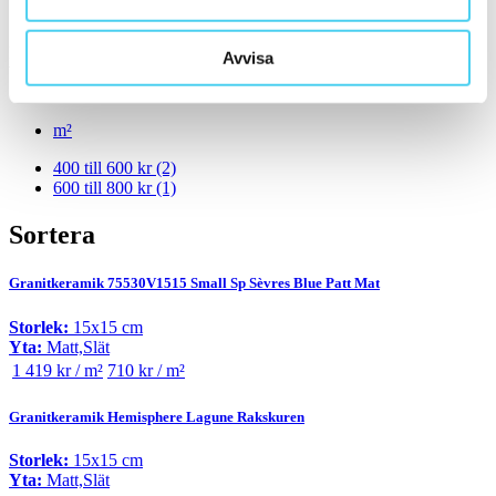
Rakskuren
(1)
Pris
Avvisa
Välj en eller flera prisgrupper:
m²
400 till 600 kr
(2)
600 till 800 kr
(1)
Sortera
Granitkeramik 75530V1515 Small Sp Sèvres Blue Patt Mat
Storlek:
15x15 cm
Yta:
Matt,Slät
1 419 kr / m²
710 kr / m²
Granitkeramik Hemisphere Lagune Rakskuren
Storlek:
15x15 cm
Yta:
Matt,Slät