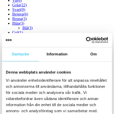
Vit
(6)
Gråa
(22)
Svart
(9)
Beigea
(6)
Bruna
(3)
Blåa
(3)
Blå
(3)
Gul
(1)
Orange
(1)
Röda
(2)
Form
Samtycke
Information
Om
Välj en eller flera former:
Kvadratisk
(3)
Denna webbplats använder cookies
Storlek
Vi använder enhetsidentifierare för att anpassa innehållet
Filtrera efter storlek:
och annonserna till användarna, tillhandahålla funktioner
för sociala medier och analysera vår trafik. Vi
Små (5 - 20 cm)
(7)
vidarebefordrar även sådana identifierare och annan
ca 5x
(1)
6.5x13 cm
(1)
information från din enhet till de sociala medier och
ca 7.5x
annons- och analysföretag som vi samarbetar med.
ca 10x
(3)