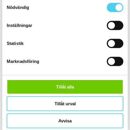
Samtyckesval
Kant
Nödvändig
Välj önskad kant på plattan:
Inställningar
Standard
Sortera
Statistik
Tyvärr gav sökningen inget resultat. Välj gärna en kategori nedan
eller gör om din sökning.
Marknadsföring
Webbshop
Handla kakel, och klinker online. I vår webbshop outlet hittar ni ett
brett utbud till riktigt bra priser.
Tillåt alla
Med över 30 år i branschen är vi experter på allt inom kakel och
klinker.
Tillåt urval
Kakel & klinker
Kakel, klinker, mosaik och granitkeramik →
Avvisa