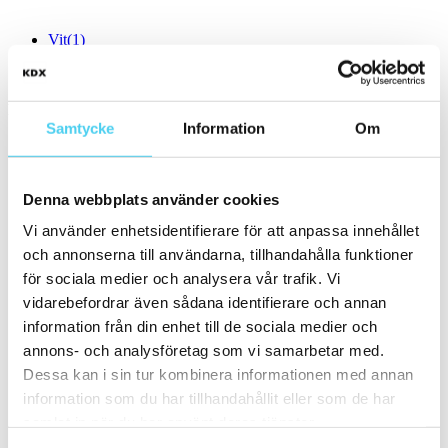
Vit
(1)
Blåa
Storlek
Filtrera efter storlek:
Samtycke
Information
Om
Små (5 - 20 cm)
(6)
ca 5x
(1)
6.5x13 cm
(1)
Denna webbplats använder cookies
ca 7.5x
Vi använder enhetsidentifierare för att anpassa innehållet
ca 10x
(3)
ca 10x10 cm
(1)
och annonserna till användarna, tillhandahålla funktioner
10x10 cm
(1)
för sociala medier och analysera vår trafik. Vi
11x11 cm
vidarebefordrar även sådana identifierare och annan
ca 10x20 cm
(2)
10x20 cm
(2)
information från din enhet till de sociala medier och
ca 15x
(3)
annons- och analysföretag som vi samarbetar med.
13x6.5 cm
(1)
Dessa kan i sin tur kombinera informationen med annan
ca 15x15 cm
(2)
15x15 cm
(2)
information som du har tillhandahållit eller som de har
ca 20x
(2)
samlat in när du har använt deras tjänster.
20x10 cm
(2)