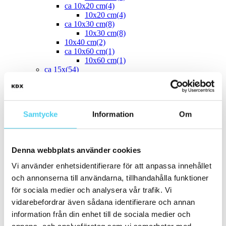
ca 10x20 cm
(4)
10x20 cm
(4)
ca 10x30 cm
(8)
10x30 cm
(8)
10x40 cm
(2)
ca 10x60 cm
(1)
10x60 cm
(1)
ca 15x
(54)
14.7x29.7 cm
(1)
12.5x25 cm
(3)
13x6.5 cm
(1)
15x7.5 cm
(1)
Samtycke
Information
Om
ca 15x15 cm
(43)
14.2x16.4 cm
(2)
15x15 cm
(41)
16.4x14.2 cm
(2)
Denna webbplats använder cookies
15x30 cm
(3)
15x45 cm
(1)
Vi använder enhetsidentifierare för att anpassa innehållet
ca 15x60 cm
(1)
och annonserna till användarna, tillhandahålla funktioner
15x60 cm
(1)
ca 20x
(33)
för sociala medier och analysera vår trafik. Vi
ca 20x20 cm
(22)
vidarebefordrar även sådana identifierare och annan
20x20 cm
(22)
information från din enhet till de sociala medier och
20x5 cm
(2)
20x10 cm
(4)