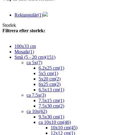
Rektangulär
(1)
Storlek
Filtrera efter storlek:
100x33 cm
Mosaik
(1)
Små (5 - 20 cm)
(151)
ca 5x
(7)
6.2x25 cm
(1)
5x5 cm
(1)
5x20 cm
(2)
6x25 cm
(2)
6.5x13 cm
(1)
ca 7.5x
(3)
7.5x15 cm
(1)
7.5x30 cm
(2)
ca 10x
(62)
9.5x30 cm
(1)
ca 10x10 cm
(46)
10x10 cm
(45)
12x12 cm
(1)