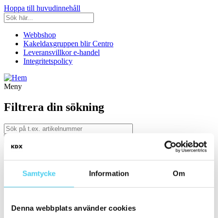
Hoppa till huvudinnehåll
Webbshop
Kakeldaxgruppen blir Centro
Leveransvillkor e-handel
Integritetspolicy
Meny
Filtrera din sökning
Kategori
Ställ in filter:
Kategori
Samtycke
Information
Om
Kakel & Klinker
Serie
Denna webbplats använder cookies