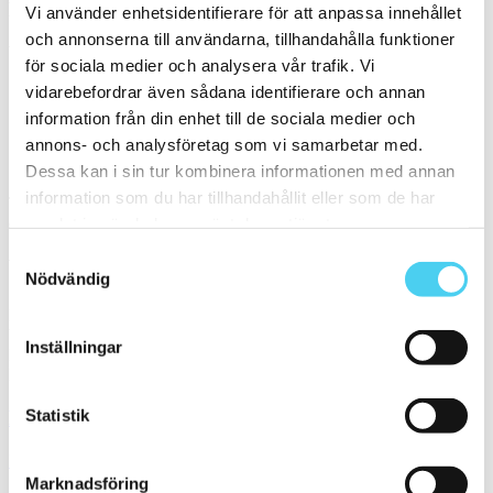
Filtrera på en Serie
Vi använder enhetsidentifierare för att anpassa innehållet
och annonserna till användarna, tillhandahålla funktioner
Välj en eller flera serier:
för sociala medier och analysera vår trafik. Vi
vidarebefordrar även sådana identifierare och annan
Vero
information från din enhet till de sociala medier och
annons- och analysföretag som vi samarbetar med.
Sortera
Dessa kan i sin tur kombinera informationen med annan
information som du har tillhandahållit eller som de har
Tyvärr gav sökningen inget resultat. Välj gärna en kategori nedan
eller gör om din sökning.
samlat in när du har använt deras tjänster.
Samtyckesval
Webbshop
Nödvändig
Handla kakel, och klinker online. I vår webbshop outlet hittar ni ett
brett utbud till riktigt bra priser.
Inställningar
Med över 30 år i branschen är vi experter på allt inom kakel och
klinker.
Statistik
Kakel & klinker
Kakel, klinker, mosaik och granitkeramik →
Marknadsföring