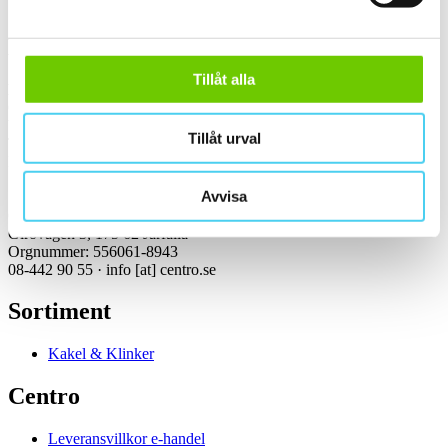
Kontakt
Tillåt alla
Kundservice Konsument
Öppettider:
Vardagar 07:00-16:00
Tillåt urval
Tel: 08-442 90 55
Mejl:
info
[at]
centro.se
Avvisa
Centro Kakel & Klinker AB
Girovägen 3, 175 62 Järfälla
Orgnummer: 556061-8943
08-442 90 55 ·
info
[at]
centro.se
Sortiment
Kakel & Klinker
Centro
Leveransvillkor e-handel