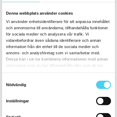
m²
Denna webbplats använder cookies
Vi använder enhetsidentifierare för att anpassa innehållet
0 till 100 kr
(3)
100 till 200 kr
(33)
och annonserna till användarna, tillhandahålla funktioner
200 till 300 kr
(37)
för sociala medier och analysera vår trafik. Vi
300 till 400 kr
(33)
vidarebefordrar även sådana identifierare och annan
400 till 600 kr
(44)
600 till 800 kr
(17)
information från din enhet till de sociala medier och
800 till 1000 kr
(16)
annons- och analysföretag som vi samarbetar med.
1000 till 1500 kr
(9)
Dessa kan i sin tur kombinera informationen med annan
1500 till 2000 kr
(1)
information som du har tillhandahållit eller som de har
Sortera
samlat in när du har använt deras tjänster.
Samtyckesval
Granitkeramik CENTRO Östergarn Matt
Nödvändig
Storlek:
30x30 cm
Yta:
Matt,Slät
Inställningar
1 395 kr / m²
698 kr / m²
Granitkeramik Extra Ivory Rakskuren