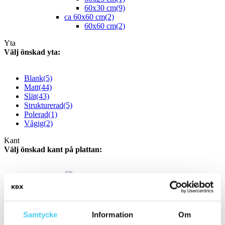
60x30 cm
(9)
ca 60x60 cm
(2)
60x60 cm
(2)
Yta
Välj önskad yta:
Blank
(5)
Matt
(44)
Slät
(43)
Strukturerad
(5)
Polerad
(1)
Vågig
(2)
Kant
Välj önskad kant på plattan:
Standard
(37)
Rakskuren
(11)
Ojämn
(2)
Pris
Samtycke
Information
Om
Välj en eller flera prisgrupper: