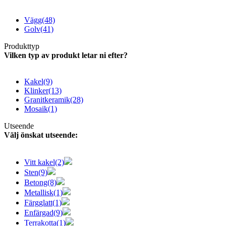
Vägg
(48)
Golv
(41)
Produkttyp
Vilken typ av produkt letar ni efter?
Kakel
(9)
Klinker
(13)
Granitkeramik
(28)
Mosaik
(1)
Utseende
Välj önskat utseende:
Vitt kakel
(2)
Sten
(9)
Betong
(8)
Metallisk
(1)
Färgglatt
(1)
Enfärgad
(9)
Terrakotta
(1)