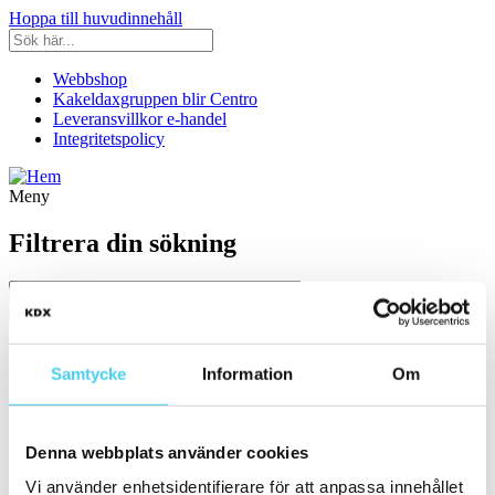
Hoppa till huvudinnehåll
Webbshop
Kakeldaxgruppen blir Centro
Leveransvillkor e-handel
Integritetspolicy
Meny
Filtrera din sökning
Kategori
Samtycke
Information
Om
Ställ in filter:
Kategori
Kakel & Klinker
Badrumsinredning
Denna webbplats använder cookies
Färg/Yta
Vi använder enhetsidentifierare för att anpassa innehållet