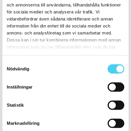
Välj önskad färg/yta:
och annonserna till användarna, tillhandahålla funktioner
för sociala medier och analysera vår trafik. Vi
Mattsvart
vidarebefordrar även sådana identifierare och annan
information från din enhet till de sociala medier och
Sortera
annons- och analysföretag som vi samarbetar med.
Dessa kan i sin tur kombinera informationen med annan
Tyvärr gav sökningen inget resultat. Välj gärna en kategori nedan
information som du har tillhandahållit eller som de har
eller gör om din sökning.
samlat in när du har använt deras tjänster.
Webbshop
Samtyckesval
Nödvändig
Handla kakel, och klinker online. I vår webbshop outlet hittar ni ett
brett utbud till riktigt bra priser.
Med över 30 år i branschen är vi experter på allt inom kakel och
Inställningar
klinker.
Kakel & klinker
Statistik
Kakel, klinker, mosaik och granitkeramik →
Marknadsföring