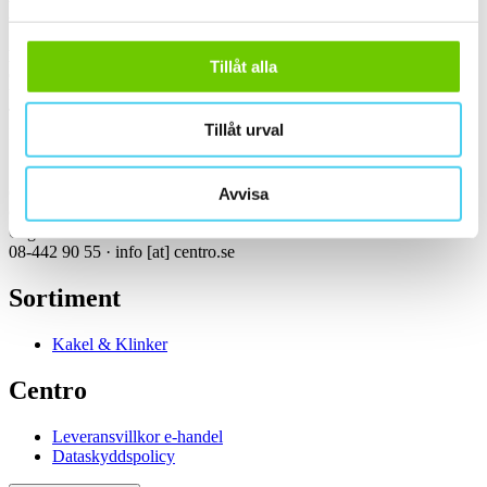
Kontakt
Kundservice Konsument
Tillåt alla
Öppettider:
Vardagar 07:00-16:00
Tel: 08-442 90 55
Tillåt urval
Mejl:
info
[at]
centro.se
Centro Kakel & Klinker AB
Avvisa
Girovägen 3, 175 62 Järfälla
Orgnummer: 556061-8943
08-442 90 55 ·
info
[at]
centro.se
Sortiment
Kakel & Klinker
Centro
Leveransvillkor e-handel
Dataskyddspolicy