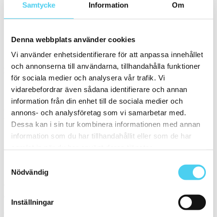
Samtycke
Information
Om
Gråa
(2)
Svart
(1)
Beigea
(1)
Denna webbplats använder cookies
Gröna
Vi använder enhetsidentifierare för att anpassa innehållet
Storlek
och annonserna till användarna, tillhandahålla funktioner
Filtrera efter storlek:
för sociala medier och analysera vår trafik. Vi
vidarebefordrar även sådana identifierare och annan
15x15 cm
information från din enhet till de sociala medier och
Yta
annons- och analysföretag som vi samarbetar med.
Välj önskad yta:
Dessa kan i sin tur kombinera informationen med annan
information som du har tillhandahållit eller som de har
Matt
samlat in när du har använt deras tjänster.
Samtyckesval
Sortera
Nödvändig
Tyvärr gav sökningen inget resultat. Välj gärna en kategori nedan
eller gör om din sökning.
Inställningar
Webbshop