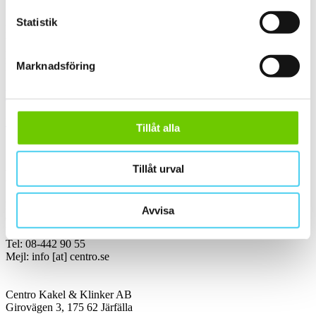
Statistik
Handla kakel, och klinker online. I vår webbshop outlet hittar ni ett
brett utbud till riktigt bra priser.
Med över 30 år i branschen är vi experter på allt inom kakel och
Marknadsföring
klinker.
Kakel & klinker
Kakel, klinker, mosaik och granitkeramik →
Tillåt alla
Tillåt urval
Kontakt
Kundservice Konsument
Avvisa
Öppettider:
Vardagar 07:00-16:00
Tel: 08-442 90 55
Mejl:
info
[at]
centro.se
Centro Kakel & Klinker AB
Girovägen 3, 175 62 Järfälla