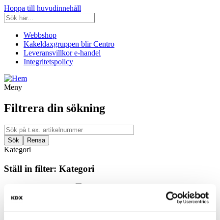
Hoppa till huvudinnehåll
Webbshop
Kakeldaxgruppen blir Centro
Leveransvillkor e-handel
Integritetspolicy
Meny
Filtrera din sökning
Kategori
Ställ in filter:
Kategori
Kakel & Klinker
Färg
Välj en eller flera färger: