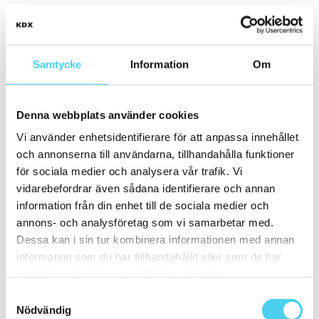
Vit
(1)
Gråa
(4)
Svart
(1)
Samtycke
Information
Om
Beigea
(1)
Blåa
Form
Denna webbplats använder cookies
Välj en eller flera former:
Vi använder enhetsidentifierare för att anpassa innehållet
och annonserna till användarna, tillhandahålla funktioner
Kvadratisk
för sociala medier och analysera vår trafik. Vi
Yta
vidarebefordrar även sådana identifierare och annan
Välj önskad yta:
information från din enhet till de sociala medier och
annons- och analysföretag som vi samarbetar med.
Matt
Dessa kan i sin tur kombinera informationen med annan
Pris
information som du har tillhandahållit eller som de har
Välj en eller flera prisgrupper:
samlat in när du har använt deras tjänster.
Samtyckesval
400 till 600 kr
(1)
Nödvändig
600 till 800 kr
(1)