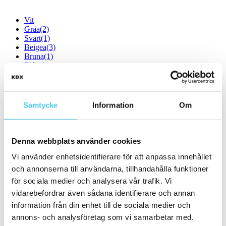
Vit
Gråa
(2)
Svart
(1)
Beigea
(3)
Bruna
(1)
Blåa
(1)
Storlek
Filtrera efter storlek:
Samtycke
Information
Om
Små (5 - 20 cm)
(4)
ca 5x
(2)
5x20 cm
(1)
Denna webbplats använder cookies
6x25 cm
(1)
ca 10x
(2)
Vi använder enhetsidentifierare för att anpassa innehållet
ca 10x10 cm
(1)
och annonserna till användarna, tillhandahålla funktioner
10x10 cm
(1)
för sociala medier och analysera vår trafik. Vi
ca 10x30 cm
(1)
10x30 cm
(1)
vidarebefordrar även sådana identifierare och annan
ca 15x
information från din enhet till de sociala medier och
ca 20x
(1)
annons- och analysföretag som vi samarbetar med.
20x5 cm
(1)