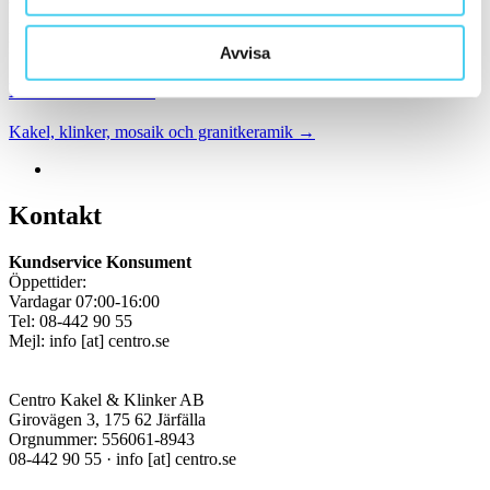
brett utbud till riktigt bra priser.
Med över 30 år i branschen är vi experter på allt inom kakel och
klinker.
Avvisa
Kakel & klinker
Kakel, klinker, mosaik och granitkeramik →
Kontakt
Kundservice Konsument
Öppettider:
Vardagar 07:00-16:00
Tel: 08-442 90 55
Mejl:
info
[at]
centro.se
Centro Kakel & Klinker AB
Girovägen 3, 175 62 Järfälla
Orgnummer: 556061-8943
08-442 90 55 ·
info
[at]
centro.se