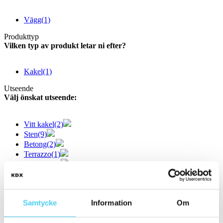
Vägg
(1)
Produkttyp
Vilken typ av produkt letar ni efter?
Kakel
(1)
Utseende
Välj önskat utseende:
Vitt kakel
(2)
Sten
(9)
Betong
(2)
Terrazzo
(1)
Färgglatt
(1)
Enfärgad
(5)
Övrigt
(6)
Färg
Samtycke
Information
Om
Välj en eller flera färger: