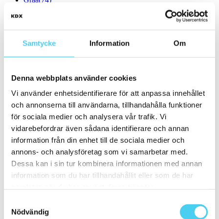
Svart
(30)
Beigea
(27)
Bruna
(19)
Blåa
(7)
Samtycke
Information
Om
Gul
(2)
Guld
Orange
(2)
Röda
(2)
Denna webbplats använder cookies
Lila
(1)
Vi använder enhetsidentifierare för att anpassa innehållet
Form
Välj en eller flera former:
och annonserna till användarna, tillhandahålla funktioner
för sociala medier och analysera vår trafik. Vi
vidarebefordrar även sådana identifierare och annan
Kvadratisk
(1)
information från din enhet till de sociala medier och
Rektangulär
(1)
annons- och analysföretag som vi samarbetar med.
Storlek
Dessa kan i sin tur kombinera informationen med annan
Filtrera efter storlek:
information som du har tillhandahållit eller som de har
samlat in när du har använt deras tjänster.
Små (5 - 20 cm)
(2)
ca 5x
(1)
Samtyckesval
6.2x25 cm
(1)
Nödvändig
ca 15x
(1)