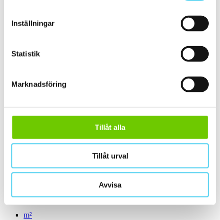
ca 15x15 cm
(1)
15x15 cm
(1)
Inställningar
Mellan (25 - 50 cm)
(1)
ca 25x
(1)
25x6.2 cm
(1)
Statistik
Yta
Välj önskad yta:
Marknadsföring
Blank
(1)
Matt
(1)
Slät
(2)
Tillåt alla
Kant
Välj önskad kant på plattan:
Tillåt urval
Standard
(2)
Pris
Avvisa
Välj en eller flera prisgrupper:
m²