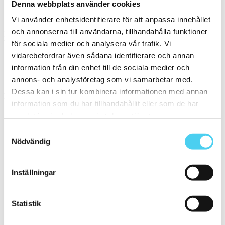
Denna webbplats använder cookies
Guld
Orange
(1)
Vi använder enhetsidentifierare för att anpassa innehållet
och annonserna till användarna, tillhandahålla funktioner
Form
Välj en eller flera former:
för sociala medier och analysera vår trafik. Vi
vidarebefordrar även sådana identifierare och annan
information från din enhet till de sociala medier och
Rektangulär
(1)
annons- och analysföretag som vi samarbetar med.
Storlek
Dessa kan i sin tur kombinera informationen med annan
Filtrera efter storlek:
information som du har tillhandahållit eller som de har
samlat in när du har använt deras tjänster.
Små (5 - 20 cm)
(2)
Samtyckesval
ca 5x
(1)
6.2x25 cm
(1)
Nödvändig
ca 15x
(1)
ca 15x15 cm
(1)
15x15 cm
(1)
Inställningar
Mellan (25 - 50 cm)
(1)
ca 25x
(1)
25x6.2 cm
(1)
Statistik
Yta
Välj önskad yta: