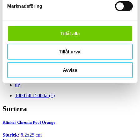
Marknadsföring
Blank
(1)
Slät
(1)
Kant
Tillåt alla
Välj önskad kant på plattan:
Tillåt urval
Standard
(1)
Pris
Välj en eller flera prisgrupper:
Avvisa
m²
1000 till 1500 kr
(1)
Sortera
Klinker Chroma Pool Orange
Storlek:
6.2x25 cm