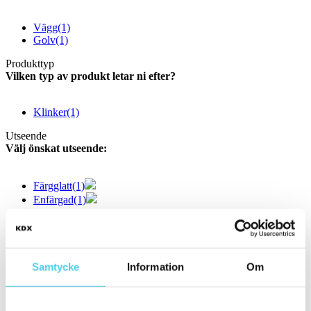
Vägg
(1)
Golv
(1)
Produkttyp
Vilken typ av produkt letar ni efter?
Klinker
(1)
Utseende
Välj önskat utseende:
Färgglatt
(1)
Enfärgad
(1)
Färg
Välj en eller flera färger:
Samtycke
Information
Om
Vit
(3)
Gråa
(1)
Bruna
(1)
Blåa
(1)