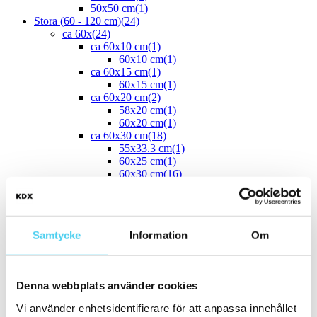
50x50 cm
(1)
Stora (60 - 120 cm)
(24)
ca 60x
(24)
ca 60x10 cm
(1)
60x10 cm
(1)
ca 60x15 cm
(1)
60x15 cm
(1)
ca 60x20 cm
(2)
58x20 cm
(1)
60x20 cm
(1)
ca 60x30 cm
(18)
55x33.3 cm
(1)
60x25 cm
(1)
60x30 cm
(16)
ca 60x60 cm
(2)
60x60 cm
(2)
Yta
Samtycke
Information
Om
Välj önskad yta:
Blank
(6)
Denna webbplats använder cookies
Matt
(33)
Slät
(39)
Vi använder enhetsidentifierare för att anpassa innehållet
Strukturerad
(1)