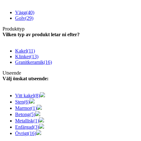
Vägg
(40)
Golv
(29)
Produkttyp
Vilken typ av produkt letar ni efter?
Kakel
(11)
Klinker
(13)
Granitkeramik
(16)
Utseende
Välj önskat utseende:
Vitt kakel
(8)
Sten
(6)
Marmor
(1)
Betong
(5)
Metallisk
(1)
Enfärgad
(3)
Övrigt
(16)