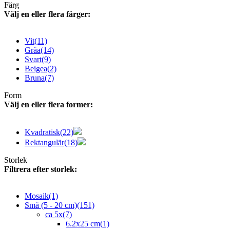
Färg
Välj en eller flera färger:
Vit
(11)
Gråa
(14)
Svart
(9)
Beigea
(2)
Bruna
(7)
Form
Välj en eller flera former:
Kvadratisk
(22)
Rektangulär
(18)
Storlek
Filtrera efter storlek:
Mosaik
(1)
Små (5 - 20 cm)
(151)
ca 5x
(7)
6.2x25 cm
(1)