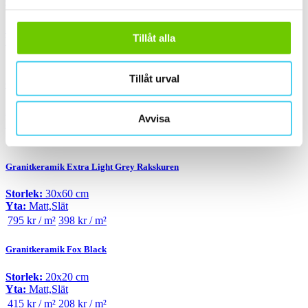
Granitkeramik BERGHAMN Vitgrå
Storlek:
30x60 cm
Tillåt alla
Yta:
Matt,Slät
585 kr / m²
293 kr / m²
Tillåt urval
Granitkeramik CENTRO Carrara Exklusiv Blank
Storlek:
30x60 cm
Avvisa
Yta:
Blank,Slät
2 499 kr / m²
1 250 kr / m²
Granitkeramik Extra Light Grey Rakskuren
Storlek:
30x60 cm
Yta:
Matt,Slät
795 kr / m²
398 kr / m²
Granitkeramik Fox Black
Storlek:
20x20 cm
Yta:
Matt,Slät
415 kr / m²
208 kr / m²