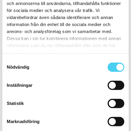
Polerad
(1)
och annonserna till användarna, tillhandahålla funktioner
för sociala medier och analysera vår trafik. Vi
Kant
vidarebefordrar även sådana identifierare och annan
Välj önskad kant på plattan:
information från din enhet till de sociala medier och
annons- och analysföretag som vi samarbetar med.
Standard
(31)
Dessa kan i sin tur kombinera informationen med annan
Rakskuren
(9)
information som du har tillhandahållit eller som de har
Pris
samlat in när du har använt deras tjänster.
Välj en eller flera prisgrupper:
Samtyckesval
Nödvändig
m²
100 till 200 kr
(10)
Inställningar
200 till 300 kr
(9)
300 till 400 kr
(11)
400 till 600 kr
(5)
600 till 800 kr
(4)
Statistik
1500 till 2000 kr
(1)
Sortera
Marknadsföring