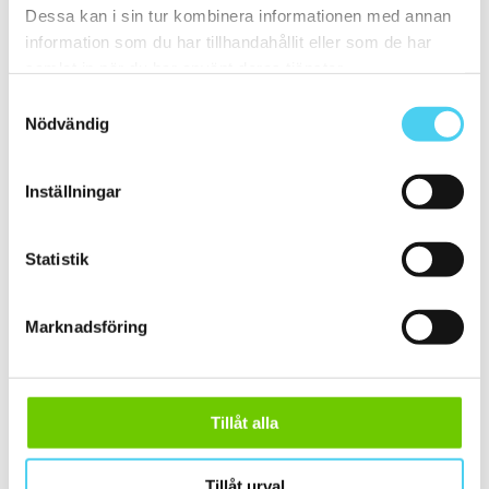
20x30 cm
(1)
Dessa kan i sin tur kombinera informationen med annan
20x40 cm
(1)
information som du har tillhandahållit eller som de har
ca 20x60 cm
(2)
samlat in när du har använt deras tjänster.
20x58 cm
(1)
20x60 cm
(1)
Samtyckesval
Mellan (25 - 50 cm)
(67)
Nödvändig
ca 25x
(16)
25x12.5 cm
(3)
25x6.2 cm
(1)
25x6 cm
(2)
Inställningar
25x20 cm
(1)
25x40 cm
(5)
25x50 cm
(3)
Statistik
25x60 cm
(1)
ca 30x
(45)
29.7x14.7 cm
(1)
Marknadsföring
30x9.5 cm
(1)
ca 30x10 cm
(10)
30x7.5 cm
(2)
30x10 cm
(8)
ca 30x15 cm
(3)
Tillåt alla
30x15 cm
(3)
30x20 cm
(1)
ca 30x30 cm
(13)
30x30 cm
(13)
Tillåt urval