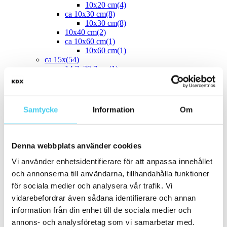
10x20 cm
(4)
ca 10x30 cm
(8)
10x30 cm
(8)
10x40 cm
(2)
ca 10x60 cm
(1)
10x60 cm
(1)
ca 15x
(54)
14.7x29.7 cm
(1)
12.5x25 cm
(3)
13x6.5 cm
(1)
15x7.5 cm
(1)
ca 15x15 cm
(43)
Samtycke
Information
Om
14.2x16.4 cm
(2)
15x15 cm
(41)
16.4x14.2 cm
(2)
15x30 cm
(3)
Denna webbplats använder cookies
15x45 cm
(1)
ca 15x60 cm
(1)
Vi använder enhetsidentifierare för att anpassa innehållet
15x60 cm
(1)
och annonserna till användarna, tillhandahålla funktioner
ca 20x
(33)
för sociala medier och analysera vår trafik. Vi
ca 20x20 cm
(22)
20x20 cm
(22)
vidarebefordrar även sådana identifierare och annan
20x5 cm
(2)
information från din enhet till de sociala medier och
20x10 cm
(4)
annons- och analysföretag som vi samarbetar med.
20x25 cm
(1)