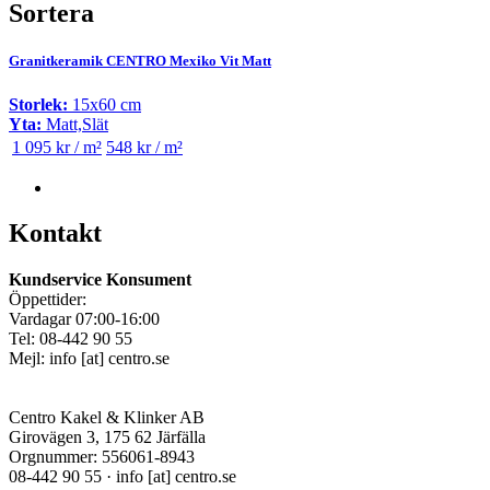
Sortera
Granitkeramik CENTRO Mexiko Vit Matt
Storlek:
15x60 cm
Yta:
Matt,Slät
1 095 kr / m²
548 kr / m²
Kontakt
Kundservice Konsument
Öppettider:
Vardagar 07:00-16:00
Tel: 08-442 90 55
Mejl:
info
[at]
centro.se
Centro Kakel & Klinker AB
Girovägen 3, 175 62 Järfälla
Orgnummer: 556061-8943
08-442 90 55 ·
info
[at]
centro.se