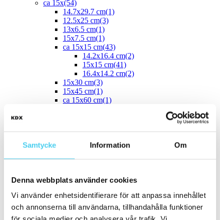
ca 15x
(54)
14.7x29.7 cm
(1)
12.5x25 cm
(3)
13x6.5 cm
(1)
15x7.5 cm
(1)
ca 15x15 cm
(43)
14.2x16.4 cm
(2)
15x15 cm
(41)
16.4x14.2 cm
(2)
15x30 cm
(3)
15x45 cm
(1)
ca 15x60 cm
(1)
15x60 cm
(1)
ca 20x
(33)
ca 20x20 cm
(22)
20x20 cm
(22)
20x5 cm
(2)
Samtycke
Information
Om
20x10 cm
(4)
20x25 cm
(1)
20x30 cm
(1)
Denna webbplats använder cookies
20x40 cm
(1)
ca 20x60 cm
(2)
Vi använder enhetsidentifierare för att anpassa innehållet
20x58 cm
(1)
20x60 cm
(1)
och annonserna till användarna, tillhandahålla funktioner
Mellan (25 - 50 cm)
(67)
för sociala medier och analysera vår trafik. Vi