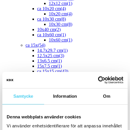
12x12 cm
(1)
ca 10x20 cm
(4)
10x20 cm
(4)
ca 10x30 cm
(8)
10x30 cm
(8)
10x40 cm
(2)
ca 10x60 cm
(1)
10x60 cm
(1)
ca 15x
(54)
14.7x29.7 cm
(1)
12.5x25 cm
(3)
13x6.5 cm
(1)
15x7.5 cm
(1)
ca 15x15 cm
(43)
14.2x16.4 cm
(2)
15x15 cm
(41)
16.4x14.2 cm
(2)
15x30 cm
(3)
Samtycke
Information
Om
15x45 cm
(1)
ca 15x60 cm
(1)
15x60 cm
(1)
ca 20x
(33)
Denna webbplats använder cookies
ca 20x20 cm
(22)
20x20 cm
(22)
Vi använder enhetsidentifierare för att anpassa innehållet
20x5 cm
(2)