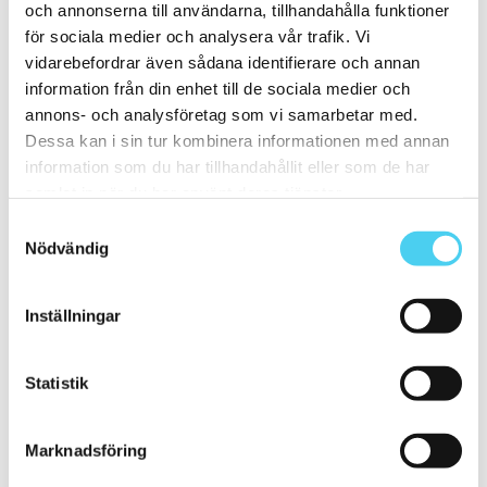
och annonserna till användarna, tillhandahålla funktioner
20x10 cm
(4)
20x25 cm
(1)
för sociala medier och analysera vår trafik. Vi
20x30 cm
(1)
vidarebefordrar även sådana identifierare och annan
20x40 cm
(1)
information från din enhet till de sociala medier och
ca 20x60 cm
(2)
20x58 cm
(1)
annons- och analysföretag som vi samarbetar med.
20x60 cm
(1)
Dessa kan i sin tur kombinera informationen med annan
Mellan (25 - 50 cm)
(67)
information som du har tillhandahållit eller som de har
ca 25x
(16)
25x12.5 cm
(3)
samlat in när du har använt deras tjänster.
25x6.2 cm
(1)
Samtyckesval
25x6 cm
(2)
Nödvändig
25x20 cm
(1)
25x40 cm
(5)
25x50 cm
(3)
25x60 cm
(1)
Inställningar
ca 30x
(45)
29.7x14.7 cm
(1)
30x9.5 cm
(1)
Statistik
ca 30x10 cm
(10)
30x7.5 cm
(2)
30x10 cm
(8)
ca 30x15 cm
(3)
Marknadsföring
30x15 cm
(3)
30x20 cm
(1)