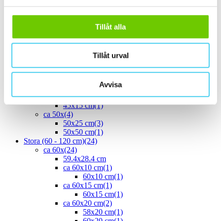
ca 30x30 cm
(13)
30x30 cm
(13)
ca 30x60 cm
(16)
Tillåt alla
30x60 cm
(16)
ca 35x
(1)
33.3x55 cm
(1)
Tillåt urval
ca 40x
(8)
40x10 cm
(2)
40x20 cm
(1)
Avvisa
40x25 cm
(5)
ca 45x
(1)
45x15 cm
(1)
ca 50x
(4)
50x25 cm
(3)
50x50 cm
(1)
Stora (60 - 120 cm)
(24)
ca 60x
(24)
59.4x28.4 cm
ca 60x10 cm
(1)
60x10 cm
(1)
ca 60x15 cm
(1)
60x15 cm
(1)
ca 60x20 cm
(2)
58x20 cm
(1)
60x20 cm
(1)