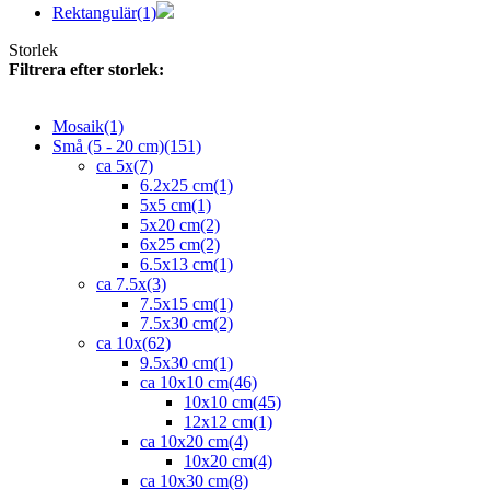
Rektangulär
(1)
Storlek
Filtrera efter storlek:
Mosaik
(1)
Små (5 - 20 cm)
(151)
ca 5x
(7)
6.2x25 cm
(1)
5x5 cm
(1)
5x20 cm
(2)
6x25 cm
(2)
6.5x13 cm
(1)
ca 7.5x
(3)
7.5x15 cm
(1)
7.5x30 cm
(2)
ca 10x
(62)
9.5x30 cm
(1)
ca 10x10 cm
(46)
10x10 cm
(45)
12x12 cm
(1)
ca 10x20 cm
(4)
10x20 cm
(4)
ca 10x30 cm
(8)