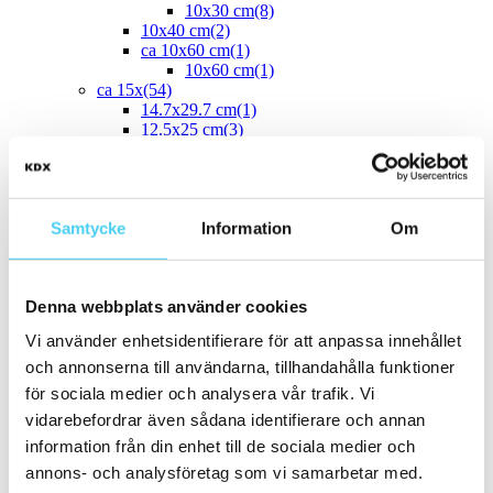
10x30 cm
(8)
10x40 cm
(2)
ca 10x60 cm
(1)
10x60 cm
(1)
ca 15x
(54)
14.7x29.7 cm
(1)
12.5x25 cm
(3)
13x6.5 cm
(1)
15x7.5 cm
(1)
ca 15x15 cm
(43)
14.2x16.4 cm
(2)
Samtycke
Information
Om
15x15 cm
(41)
16.4x14.2 cm
(2)
15x30 cm
(3)
15x45 cm
(1)
Denna webbplats använder cookies
ca 15x60 cm
(1)
15x60 cm
(1)
Vi använder enhetsidentifierare för att anpassa innehållet
ca 20x
(33)
och annonserna till användarna, tillhandahålla funktioner
ca 20x20 cm
(22)
20x20 cm
(22)
för sociala medier och analysera vår trafik. Vi
20x5 cm
(2)
vidarebefordrar även sådana identifierare och annan
20x10 cm
(4)
information från din enhet till de sociala medier och
20x25 cm
(1)
20x30 cm
(1)
annons- och analysföretag som vi samarbetar med.
20x40 cm
(1)