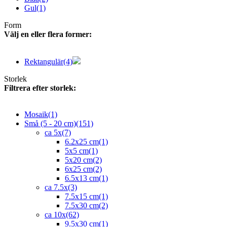
Gul
(1)
Form
Välj en eller flera former:
Rektangulär
(4)
Storlek
Filtrera efter storlek:
Mosaik
(1)
Små (5 - 20 cm)
(151)
ca 5x
(7)
6.2x25 cm
(1)
5x5 cm
(1)
5x20 cm
(2)
6x25 cm
(2)
6.5x13 cm
(1)
ca 7.5x
(3)
7.5x15 cm
(1)
7.5x30 cm
(2)
ca 10x
(62)
9.5x30 cm
(1)