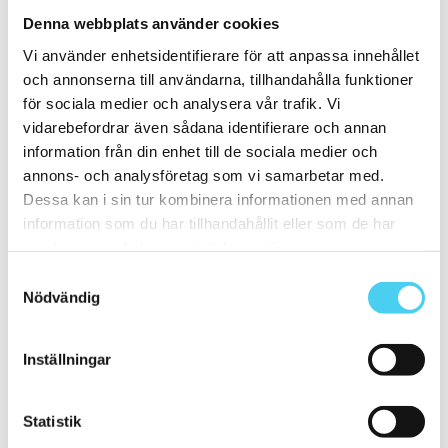
20x20 cm
(22)
Denna webbplats använder cookies
20x5 cm
(2)
20x10 cm
(4)
Vi använder enhetsidentifierare för att anpassa innehållet
20x25 cm
(1)
och annonserna till användarna, tillhandahålla funktioner
20x30 cm
(1)
för sociala medier och analysera vår trafik. Vi
20x40 cm
(1)
ca 20x60 cm
(2)
vidarebefordrar även sådana identifierare och annan
20x58 cm
(1)
information från din enhet till de sociala medier och
20x60 cm
(1)
annons- och analysföretag som vi samarbetar med.
Mellan (25 - 50 cm)
(67)
ca 25x
(16)
Dessa kan i sin tur kombinera informationen med annan
25x12.5 cm
(3)
information som du har tillhandahållit eller som de har
25x6.2 cm
(1)
samlat in när du har använt deras tjänster.
25x6 cm
(2)
25x20 cm
(1)
Samtyckesval
25x40 cm
(5)
Nödvändig
25x50 cm
(3)
25x60 cm
(1)
ca 30x
(45)
29.7x14.7 cm
(1)
Inställningar
30x9.5 cm
(1)
ca 30x10 cm
(10)
30x7.5 cm
(2)
Statistik
30x10 cm
(8)
ca 30x15 cm
(3)