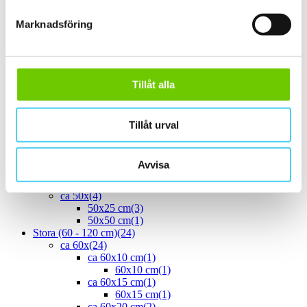
30x15 cm
(3)
30x20 cm
(1)
Marknadsföring
ca 30x30 cm
(13)
30x30 cm
(13)
ca 30x60 cm
(16)
30x60 cm
(16)
Tillåt alla
ca 35x
(1)
32.7x30.5 cm
33.3x55 cm
(1)
ca 40x
(8)
Tillåt urval
40x10 cm
(2)
40x20 cm
(1)
40x25 cm
(5)
Avvisa
ca 45x
(1)
45x15 cm
(1)
ca 50x
(4)
50x25 cm
(3)
50x50 cm
(1)
Stora (60 - 120 cm)
(24)
ca 60x
(24)
ca 60x10 cm
(1)
60x10 cm
(1)
ca 60x15 cm
(1)
60x15 cm
(1)
ca 60x20 cm
(2)