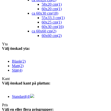
58x20 cm
(1)
60x20 cm
(1)
ca 60x30 cm
(18)
55x33.3 cm
(1)
60x25 cm
(1)
60x30 cm
(16)
ca 60x60 cm
(2)
60x60 cm
(2)
Yta
Välj önskad yta:
Blank
(2)
Matt
(2)
Slät
(4)
Kant
Välj önskad kant på plattan:
Standard
(4)
Pris
Välj en eller flera prisgrupper: