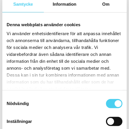
ca 15x15 cm
(5)
Samtycke
Information
Om
14.2x16.4 cm
(1)
15x15 cm
(4)
16.4x14.2 cm
(1)
15x30 cm
(2)
Denna webbplats använder cookies
ca 15x60 cm
(1)
15x60 cm
(1)
Vi använder enhetsidentifierare för att anpassa innehållet
ca 20x
(10)
och annonserna till användarna, tillhandahålla funktioner
ca 20x20 cm
(6)
20x20 cm
(6)
för sociala medier och analysera vår trafik. Vi
20x5 cm
(2)
vidarebefordrar även sådana identifierare och annan
20x25 cm
(1)
information från din enhet till de sociala medier och
20x30 cm
(1)
31.8x31.3 cm
annons- och analysföretag som vi samarbetar med.
Mellan (25 - 50 cm)
(21)
Dessa kan i sin tur kombinera informationen med annan
ca 25x
(8)
information som du har tillhandahållit eller som de har
25x12.5 cm
(2)
25x6 cm
(1)
samlat in när du har använt deras tjänster.
25x20 cm
(1)
Samtyckesval
25x40 cm
(2)
Nödvändig
25x50 cm
(2)
ca 30x
(11)
ca 30x10 cm
(4)
30x10 cm
(4)
Inställningar
ca 30x15 cm
(2)