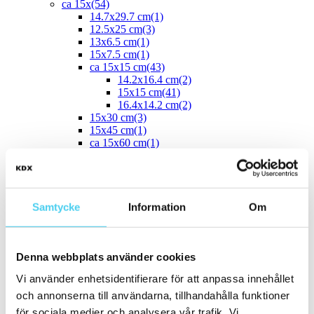
ca 15x
(54)
14.7x29.7 cm
(1)
12.5x25 cm
(3)
13x6.5 cm
(1)
15x7.5 cm
(1)
ca 15x15 cm
(43)
14.2x16.4 cm
(2)
15x15 cm
(41)
16.4x14.2 cm
(2)
15x30 cm
(3)
15x45 cm
(1)
ca 15x60 cm
(1)
15x60 cm
(1)
ca 20x
(33)
ca 20x20 cm
(22)
20x20 cm
(22)
20x5 cm
(2)
Samtycke
Information
Om
20x10 cm
(4)
20x25 cm
(1)
20x30 cm
(1)
Denna webbplats använder cookies
20x40 cm
(1)
20x50 cm
Vi använder enhetsidentifierare för att anpassa innehållet
ca 20x60 cm
(2)
20x58 cm
(1)
och annonserna till användarna, tillhandahålla funktioner
20x60 cm
(1)
för sociala medier och analysera vår trafik. Vi