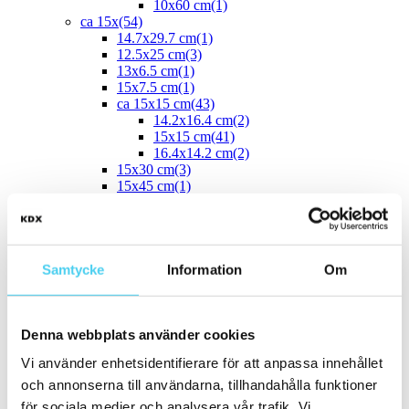
10x60 cm
(1)
ca 15x
(54)
14.7x29.7 cm
(1)
12.5x25 cm
(3)
13x6.5 cm
(1)
15x7.5 cm
(1)
ca 15x15 cm
(43)
14.2x16.4 cm
(2)
15x15 cm
(41)
16.4x14.2 cm
(2)
15x30 cm
(3)
15x45 cm
(1)
ca 15x60 cm
(1)
15x60 cm
(1)
ca 20x
(33)
ca 20x20 cm
(22)
20x20 cm
(22)
Samtycke
Information
Om
20x5 cm
(2)
20x10 cm
(4)
20x25 cm
(1)
Denna webbplats använder cookies
20x30 cm
(1)
20x40 cm
(1)
Vi använder enhetsidentifierare för att anpassa innehållet
ca 20x60 cm
(2)
20x58 cm
(1)
och annonserna till användarna, tillhandahålla funktioner
20x60 cm
(1)
för sociala medier och analysera vår trafik. Vi