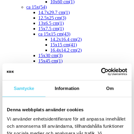
10x60 cm
(1)
ca 15x
(54)
14.7x29.7 cm
(1)
12.5x25 cm
(3)
13x6.5 cm
(1)
15x7.5 cm
(1)
ca 15x15 cm
(43)
14.2x16.4 cm
(2)
15x15 cm
(41)
16.4x14.2 cm
(2)
15x30 cm
(3)
15x45 cm
(1)
ca 15x60 cm
(1)
15x60 cm
(1)
ca 20x
(33)
ca 20x20 cm
(22)
20x20 cm
(22)
Samtycke
Information
Om
20x5 cm
(2)
20x10 cm
(4)
20x25 cm
(1)
Denna webbplats använder cookies
20x30 cm
(1)
20x40 cm
(1)
Vi använder enhetsidentifierare för att anpassa innehållet
ca 20x60 cm
(2)
20x58 cm
(1)
och annonserna till användarna, tillhandahålla funktioner
20x60 cm
(1)
för sociala medier och analysera vår trafik. Vi