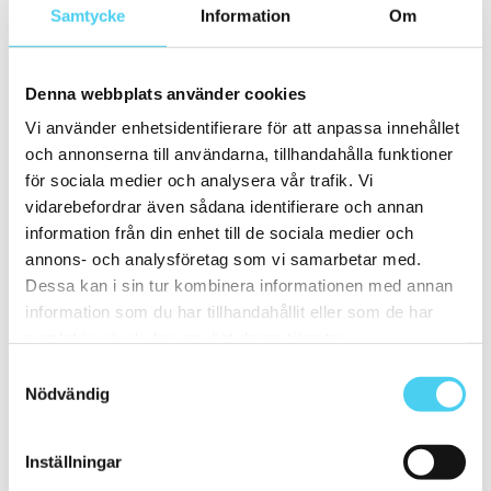
10x60 cm
(1)
Samtycke
Information
Om
ca 15x
(46)
14.7x29.7 cm
(1)
12.5x25 cm
(2)
15x7.5 cm
(1)
Denna webbplats använder cookies
ca 15x15 cm
(40)
Vi använder enhetsidentifierare för att anpassa innehållet
14.2x16.4 cm
(2)
15x15 cm
(38)
och annonserna till användarna, tillhandahålla funktioner
16.4x14.2 cm
(2)
för sociala medier och analysera vår trafik. Vi
15x30 cm
(1)
vidarebefordrar även sådana identifierare och annan
ca 15x60 cm
(1)
15x60 cm
(1)
information från din enhet till de sociala medier och
ca 20x
(26)
annons- och analysföretag som vi samarbetar med.
ca 20x20 cm
(20)
Dessa kan i sin tur kombinera informationen med annan
20x20 cm
(20)
20x5 cm
(1)
information som du har tillhandahållit eller som de har
20x10 cm
(2)
samlat in när du har använt deras tjänster.
20x30 cm
(1)
20x40 cm
(1)
Samtyckesval
ca 20x60 cm
(1)
Nödvändig
20x60 cm
(1)
Mellan (25 - 50 cm)
(45)
ca 25x
(9)
Inställningar
25x12.5 cm
(2)
25x6 cm
(1)