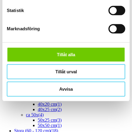
25x40 cm
(2)
25x50 cm
(3)
Statistik
25x60 cm
(1)
ca 30x
(33)
29.7x14.7 cm
(1)
Marknadsföring
30x9.5 cm
(1)
ca 30x10 cm
(5)
30x7.5 cm
(1)
30x10 cm
(4)
ca 30x15 cm
(1)
Tillåt alla
30x15 cm
(1)
30x20 cm
(1)
ca 30x30 cm
(12)
Tillåt urval
29.8x29.4 cm
30x30 cm
(12)
ca 30x60 cm
(12)
30x60 cm
(12)
Avvisa
ca 40x
(4)
40x10 cm
(1)
40x20 cm
(1)
40x25 cm
(2)
ca 50x
(4)
50x25 cm
(3)
50x50 cm
(1)
Stora (60 - 120 cm)
(18)