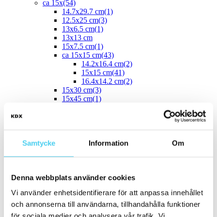
ca 15x
(54)
14.7x29.7 cm
(1)
12.5x25 cm
(3)
13x6.5 cm
(1)
13x13 cm
15x7.5 cm
(1)
ca 15x15 cm
(43)
14.2x16.4 cm
(2)
15x15 cm
(41)
16.4x14.2 cm
(2)
15x30 cm
(3)
15x45 cm
(1)
ca 15x60 cm
(1)
15x60 cm
(1)
ca 20x
(33)
ca 20x20 cm
(22)
20x20 cm
(22)
Samtycke
Information
Om
20x5 cm
(2)
20x10 cm
(4)
20x25 cm
(1)
Denna webbplats använder cookies
20x30 cm
(1)
20x40 cm
(1)
Vi använder enhetsidentifierare för att anpassa innehållet
ca 20x60 cm
(2)
20x58 cm
(1)
och annonserna till användarna, tillhandahålla funktioner
20x60 cm
(1)
för sociala medier och analysera vår trafik. Vi