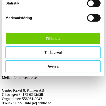
Handla kakel, och klinker online. I vår webbshop outlet hittar ni ett
Statistik
brett utbud till riktigt bra priser.
Med över 30 år i branschen är vi experter på allt inom kakel och
klinker.
Marknadsföring
Kakel & klinker
Kakel, klinker, mosaik och granitkeramik →
Tillåt alla
Kontakt
Tillåt urval
Kundservice Konsument
Öppettider:
Avvisa
Vardagar 07:00-16:00
Tel: 08-442 90 55
Mejl:
info
[at]
centro.se
Centro Kakel & Klinker AB
Girovägen 3, 175 62 Järfälla
Orgnummer: 556061-8943
08-442 90 55 ·
info
[at]
centro.se