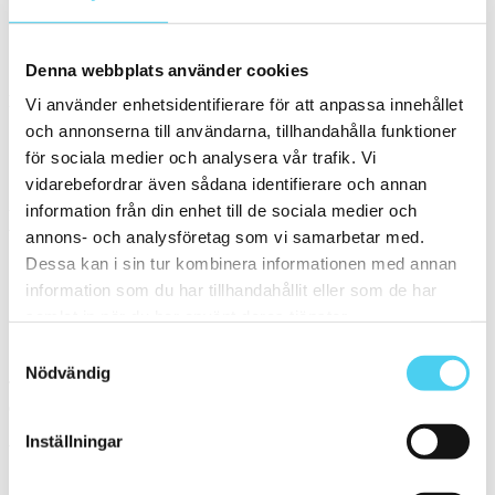
Kakel
Denna webbplats använder cookies
Storlek
Filtrera efter storlek:
Vi använder enhetsidentifierare för att anpassa innehållet
och annonserna till användarna, tillhandahålla funktioner
för sociala medier och analysera vår trafik. Vi
ca 120x60 cm
27.1x31.8 cm
vidarebefordrar även sådana identifierare och annan
information från din enhet till de sociala medier och
Yta
Välj önskad yta:
annons- och analysföretag som vi samarbetar med.
Dessa kan i sin tur kombinera informationen med annan
information som du har tillhandahållit eller som de har
Matt
samlat in när du har använt deras tjänster.
Sortera
Samtyckesval
Nödvändig
Tyvärr gav sökningen inget resultat. Välj gärna en kategori nedan
eller gör om din sökning.
Inställningar
Webbshop