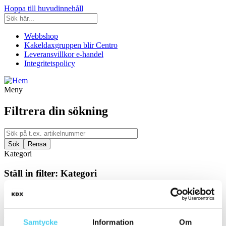
Hoppa till huvudinnehåll
Webbshop
Kakeldaxgruppen blir Centro
Leveransvillkor e-handel
Integritetspolicy
Meny
Filtrera din sökning
Kategori
Ställ in filter:
Kategori
Kakel & Klinker
Produkttyp
Vilken typ av produkt letar ni efter?
Samtycke
Information
Om