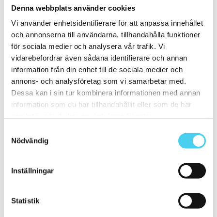
Denna webbplats använder cookies
Kvadratisk
(1)
Vi använder enhetsidentifierare för att anpassa innehållet
Storlek
och annonserna till användarna, tillhandahålla funktioner
Filtrera efter storlek:
för sociala medier och analysera vår trafik. Vi
vidarebefordrar även sådana identifierare och annan
ca 120x60 cm
information från din enhet till de sociala medier och
Små (5 - 20 cm)
(3)
annons- och analysföretag som vi samarbetar med.
ca 10x
(2)
ca 10x10 cm
(2)
Dessa kan i sin tur kombinera informationen med annan
10x10 cm
(2)
information som du har tillhandahållit eller som de har
ca 15x
(1)
samlat in när du har använt deras tjänster.
ca 15x15 cm
(1)
15x15 cm
(1)
Samtyckesval
27.1x31.8 cm
Nödvändig
Mellan (25 - 50 cm)
(1)
ca 30x
(1)
ca 30x30 cm
(1)
30x30 cm
(1)
Inställningar
Yta
Välj önskad yta:
Statistik