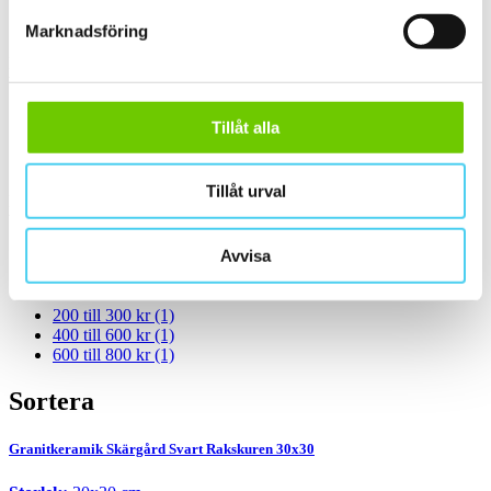
Matt
(1)
Slät
(1)
Marknadsföring
Kant
Välj önskad kant på plattan:
Tillåt alla
Standard
(1)
Rakskuren
(1)
Tillåt urval
Pris
Välj en eller flera prisgrupper:
Avvisa
m²
200 till 300 kr
(1)
400 till 600 kr
(1)
600 till 800 kr
(1)
Sortera
Granitkeramik Skärgård Svart Rakskuren 30x30