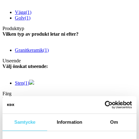
Vägg
(1)
Golv
(1)
Produkttyp
Vilken typ av produkt letar ni efter?
Granitkeramik
(1)
Utseende
Välj önskat utseende:
Sten
(1)
Färg
Välj en eller flera färger:
Svart
(1)
Samtycke
Information
Om
Form
Välj en eller flera former: