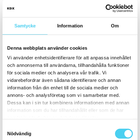
ca 30x
ca 120x60 cm
27.1x31.8 cm
Samtycke
Information
Om
Yta
Välj önskad yta:
Denna webbplats använder cookies
Matt
Vi använder enhetsidentifierare för att anpassa innehållet
och annonserna till användarna, tillhandahålla funktioner
Kant
Välj önskad kant på plattan:
för sociala medier och analysera vår trafik. Vi
vidarebefordrar även sådana identifierare och annan
information från din enhet till de sociala medier och
Standard
(1)
annons- och analysföretag som vi samarbetar med.
Rakskuren
Dessa kan i sin tur kombinera informationen med annan
Pris
information som du har tillhandahållit eller som de har
Välj en eller flera prisgrupper:
samlat in när du har använt deras tjänster.
Samtyckesval
200 till 300 kr
(3)
Nödvändig
300 till 400 kr
(4)
400 till 600 kr
(2)