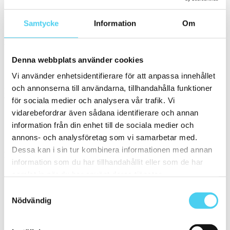
Granitkeramik
Samtycke
Information
Om
Färg
Välj en eller flera färger:
Denna webbplats använder cookies
Beigea
Vi använder enhetsidentifierare för att anpassa innehållet
och annonserna till användarna, tillhandahålla funktioner
Form
för sociala medier och analysera vår trafik. Vi
Välj en eller flera former:
vidarebefordrar även sådana identifierare och annan
information från din enhet till de sociala medier och
Rektangulär
annons- och analysföretag som vi samarbetar med.
Storlek
Dessa kan i sin tur kombinera informationen med annan
Filtrera efter storlek:
information som du har tillhandahållit eller som de har
samlat in när du har använt deras tjänster.
ca 120x60 cm
Samtyckesval
27.1x31.8 cm
Nödvändig
Sortera