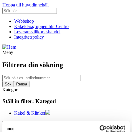
Hoppa till huvudinnehåll
Webbshop
Kakeldaxgruppen blir Centro
Leveransvillkor e-handel
Integritetspolicy
Meny
Filtrera din sökning
Kategori
Ställ in filter:
Kategori
Kakel & Klinker
Produkttyp
Vilken typ av produkt letar ni efter?