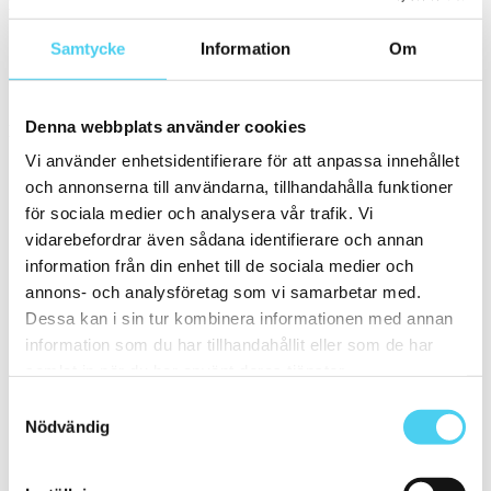
Välj en eller flera former:
Samtycke
Information
Om
Kvadratisk
(2)
Storlek
Denna webbplats använder cookies
Filtrera efter storlek:
Vi använder enhetsidentifierare för att anpassa innehållet
och annonserna till användarna, tillhandahålla funktioner
ca 120x60 cm
Små (5 - 20 cm)
(2)
för sociala medier och analysera vår trafik. Vi
ca 15x
(1)
vidarebefordrar även sådana identifierare och annan
ca 15x15 cm
(1)
information från din enhet till de sociala medier och
15x15 cm
(1)
ca 20x
(1)
annons- och analysföretag som vi samarbetar med.
ca 20x60 cm
(1)
Dessa kan i sin tur kombinera informationen med annan
20x60 cm
(1)
information som du har tillhandahållit eller som de har
27.1x31.8 cm
Mellan (25 - 50 cm)
(2)
samlat in när du har använt deras tjänster.
ca 30x
(1)
Samtyckesval
ca 30x30 cm
(1)
30x30 cm
(1)
Nödvändig
ca 50x
(1)
50x50 cm
(1)
Stora (60 - 120 cm)
(1)