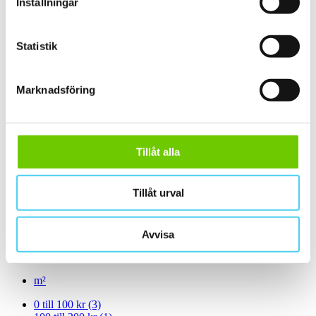
Inställningar
ca 60x
(1)
ca 60x20 cm
(1)
60x20 cm
(1)
Statistik
Yta
Välj önskad yta:
Marknadsföring
Matt
(2)
Slät
(1)
Strukturerad
(1)
Tillåt alla
Kant
Välj önskad kant på plattan:
Tillåt urval
Standard
(2)
Pris
Avvisa
Välj en eller flera prisgrupper:
m²
0 till 100 kr
(3)