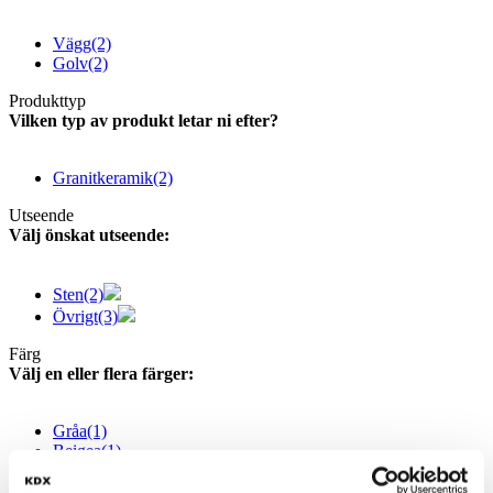
Vägg
(2)
Golv
(2)
Produkttyp
Vilken typ av produkt letar ni efter?
Granitkeramik
(2)
Utseende
Välj önskat utseende:
Sten
(2)
Övrigt
(3)
Färg
Välj en eller flera färger:
Gråa
(1)
Beigea
(1)
Form