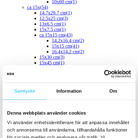
10x60 cm
(1)
ca 15x
(54)
14.7x29.7 cm
(1)
12.5x25 cm
(3)
13x6.5 cm
(1)
15x7.5 cm
(1)
ca 15x15 cm
(43)
14.2x16.4 cm
(2)
15x15 cm
(41)
16.4x14.2 cm
(2)
15x30 cm
(3)
15x45 cm
(1)
ca 15x60 cm
(1)
15x60 cm
(1)
ca 20x
(33)
ca 20x20 cm
(22)
20x20 cm
(22)
Samtycke
Information
Om
20x5 cm
(2)
20x10 cm
(4)
20x25 cm
(1)
Denna webbplats använder cookies
20x30 cm
(1)
20x40 cm
(1)
Vi använder enhetsidentifierare för att anpassa innehållet
ca 20x60 cm
(2)
20x58 cm
(1)
och annonserna till användarna, tillhandahålla funktioner
20x60 cm
(1)
för sociala medier och analysera vår trafik. Vi