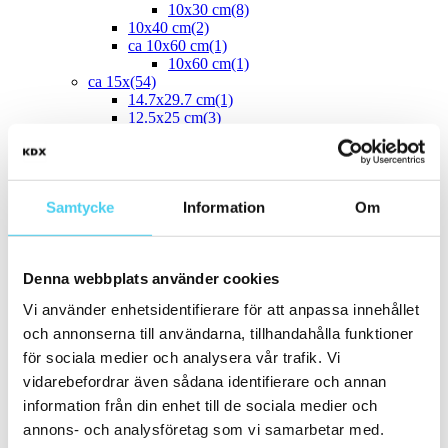
10x30 cm
(8)
10x40 cm
(2)
ca 10x60 cm
(1)
10x60 cm
(1)
ca 15x
(54)
14.7x29.7 cm
(1)
12.5x25 cm
(3)
13x6.5 cm
(1)
15x7.5 cm
(1)
ca 15x15 cm
(43)
14.2x16.4 cm
(2)
Samtycke
Information
Om
15x15 cm
(41)
16.4x14.2 cm
(2)
15x30 cm
(3)
15x45 cm
(1)
Denna webbplats använder cookies
ca 15x60 cm
(1)
15x60 cm
(1)
Vi använder enhetsidentifierare för att anpassa innehållet
ca 20x
(33)
och annonserna till användarna, tillhandahålla funktioner
ca 20x20 cm
(22)
20x20 cm
(22)
för sociala medier och analysera vår trafik. Vi
20x5 cm
(2)
vidarebefordrar även sådana identifierare och annan
20x10 cm
(4)
information från din enhet till de sociala medier och
20x25 cm
(1)
20x30 cm
(1)
annons- och analysföretag som vi samarbetar med.
20x40 cm
(1)