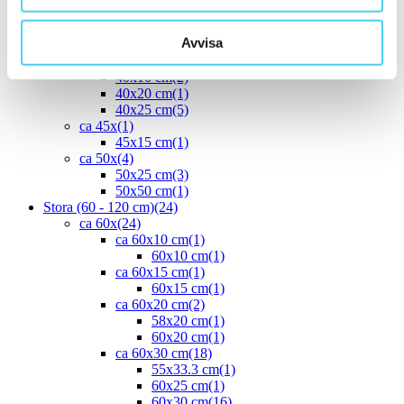
30x60 cm
(16)
ca 35x
(1)
Avvisa
33.3x55 cm
(1)
ca 40x
(8)
40x10 cm
(2)
40x20 cm
(1)
40x25 cm
(5)
ca 45x
(1)
45x15 cm
(1)
ca 50x
(4)
50x25 cm
(3)
50x50 cm
(1)
Stora (60 - 120 cm)
(24)
ca 60x
(24)
ca 60x10 cm
(1)
60x10 cm
(1)
ca 60x15 cm
(1)
60x15 cm
(1)
ca 60x20 cm
(2)
58x20 cm
(1)
60x20 cm
(1)
ca 60x30 cm
(18)
55x33.3 cm
(1)
60x25 cm
(1)
60x30 cm
(16)