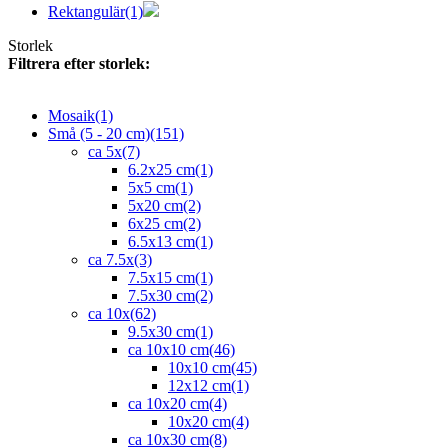
Rektangulär
(1)
Storlek
Filtrera efter storlek:
Mosaik
(1)
Små (5 - 20 cm)
(151)
ca 5x
(7)
6.2x25 cm
(1)
5x5 cm
(1)
5x20 cm
(2)
6x25 cm
(2)
6.5x13 cm
(1)
ca 7.5x
(3)
7.5x15 cm
(1)
7.5x30 cm
(2)
ca 10x
(62)
9.5x30 cm
(1)
ca 10x10 cm
(46)
10x10 cm
(45)
12x12 cm
(1)
ca 10x20 cm
(4)
10x20 cm
(4)
ca 10x30 cm
(8)