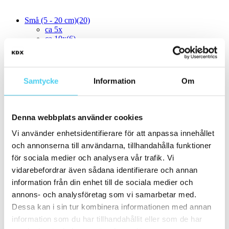
Små (5 - 20 cm)
(20)
ca 5x
ca 10x
(6)
ca 10x10 cm
(6)
10x10 cm
(6)
ca 15x
(13)
ca 15x15 cm
(13)
Samtycke
Information
Om
15x15 cm
(13)
ca 20x
(1)
ca 20x20 cm
(1)
20x20 cm
(1)
Denna webbplats använder cookies
21x18.2 cm
Mellan (25 - 50 cm)
(11)
Vi använder enhetsidentifierare för att anpassa innehållet
ca 30x
(11)
och annonserna till användarna, tillhandahålla funktioner
ca 30x30 cm
(3)
för sociala medier och analysera vår trafik. Vi
30x30 cm
(3)
ca 30x60 cm
(8)
vidarebefordrar även sådana identifierare och annan
30x60 cm
(8)
information från din enhet till de sociala medier och
Stora (60 - 120 cm)
(10)
annons- och analysföretag som vi samarbetar med.
ca 60x
(10)
ca 60x10 cm
Dessa kan i sin tur kombinera informationen med annan
ca 60x30 cm
(8)
information som du har tillhandahållit eller som de har
60x30 cm
(8)