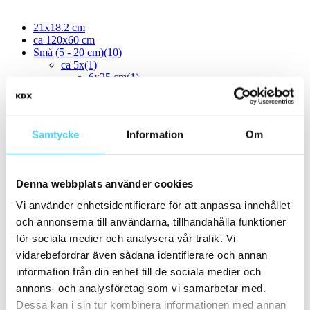
21x18.2 cm
ca 120x60 cm
Små (5 - 20 cm)
(10)
ca 5x
(1)
6x25 cm
(1)
ca 7.5x
(2)
7.5x30 cm
(2)
ca 10x
(5)
ca 10x10 cm
(4)
Samtycke
Information
Om
10x10 cm
(3)
12x12 cm
(1)
ca 10x60 cm
(1)
10x60 cm
(1)
Denna webbplats använder cookies
ca 15x
(2)
ca 15x15 cm
(2)
Vi använder enhetsidentifierare för att anpassa innehållet
15x15 cm
(2)
och annonserna till användarna, tillhandahålla funktioner
Mellan (25 - 50 cm)
(10)
för sociala medier och analysera vår trafik. Vi
ca 25x
(2)
25x6 cm
(1)
vidarebefordrar även sådana identifierare och annan
25x60 cm
(1)
information från din enhet till de sociala medier och
ca 30x
(7)
annons- och analysföretag som vi samarbetar med.
ca 30x10 cm
(2)
30x7.5 cm
(2)
Dessa kan i sin tur kombinera informationen med annan