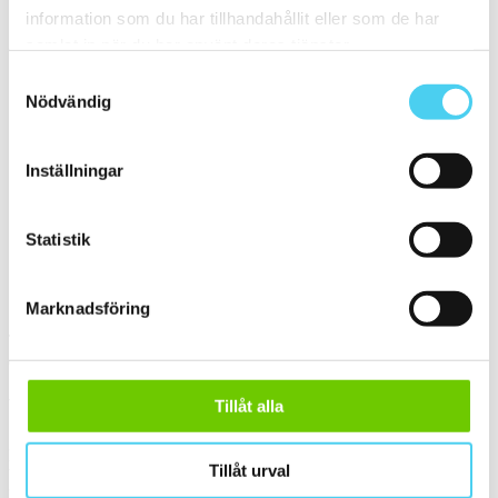
ca 30x30 cm
(2)
information som du har tillhandahållit eller som de har
30x30 cm
(2)
samlat in när du har använt deras tjänster.
ca 30x60 cm
(3)
30x60 cm
(3)
Samtyckesval
ca 50x
(1)
Nödvändig
50x50 cm
(1)
Stora (60 - 120 cm)
(5)
ca 60x
(5)
ca 60x10 cm
(1)
Inställningar
60x10 cm
(1)
ca 60x30 cm
(4)
60x25 cm
(1)
Statistik
60x30 cm
(3)
Sortera
Marknadsföring
Tyvärr gav sökningen inget resultat. Välj gärna en kategori nedan
eller gör om din sökning.
Webbshop
Tillåt alla
Handla kakel, och klinker online. I vår webbshop outlet hittar ni ett
Tillåt urval
brett utbud till riktigt bra priser.
Med över 30 år i branschen är vi experter på allt inom kakel och