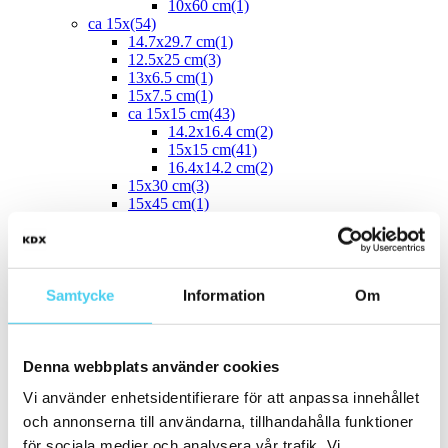
10x60 cm
(1)
ca 15x
(54)
14.7x29.7 cm
(1)
12.5x25 cm
(3)
13x6.5 cm
(1)
15x7.5 cm
(1)
ca 15x15 cm
(43)
14.2x16.4 cm
(2)
15x15 cm
(41)
16.4x14.2 cm
(2)
15x30 cm
(3)
15x45 cm
(1)
ca 15x60 cm
(1)
15x60 cm
(1)
ca 20x
(33)
ca 20x20 cm
(22)
20x20 cm
(22)
Samtycke
Information
Om
21x18.2 cm
20x5 cm
(2)
20x10 cm
(4)
Denna webbplats använder cookies
20x25 cm
(1)
20x30 cm
(1)
Vi använder enhetsidentifierare för att anpassa innehållet
20x40 cm
(1)
ca 20x60 cm
(2)
och annonserna till användarna, tillhandahålla funktioner
20x58 cm
(1)
för sociala medier och analysera vår trafik. Vi