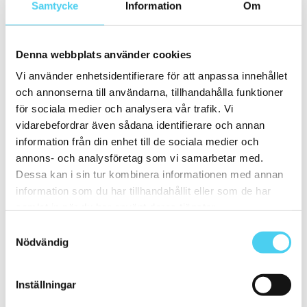
Samtycke
10x60 cm
Information
(1)
Om
ca 15x
(19)
12.5x33.3 cm
12.5x25 cm
(2)
Denna webbplats använder cookies
13x6.5 cm
(1)
ca 15x15 cm
(14)
Vi använder enhetsidentifierare för att anpassa innehållet
15x15 cm
(14)
15x45 cm
(1)
och annonserna till användarna, tillhandahålla funktioner
ca 15x60 cm
(1)
för sociala medier och analysera vår trafik. Vi
15x60 cm
(1)
vidarebefordrar även sådana identifierare och annan
ca 20x
(12)
ca 20x20 cm
(12)
information från din enhet till de sociala medier och
20x20 cm
(12)
annons- och analysföretag som vi samarbetar med.
21x18.2 cm
Dessa kan i sin tur kombinera informationen med annan
Mellan (25 - 50 cm)
(18)
ca 25x
(5)
information som du har tillhandahållit eller som de har
25x12.5 cm
(2)
samlat in när du har använt deras tjänster.
25x6 cm
(1)
25x50 cm
(1)
Samtyckesval
25x60 cm
(1)
Nödvändig
ca 30x
(11)
ca 30x10 cm
(1)
30x7.5 cm
(1)
Inställningar
ca 30x30 cm
(7)
30x30 cm
(7)