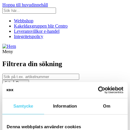
Hoppa till huvudinnehåll
Webbshop
Kakeldaxgruppen blir Centro
Leveransvillkor e-handel
Integritetspolicy
Meny
Filtrera din sökning
Kategori
Ställ in filter:
Kategori
Samtycke
Information
Om
Kakel & Klinker
Serie
Denna webbplats använder cookies