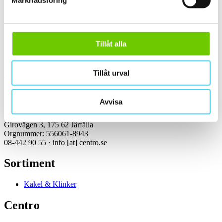
Marknadsföring
Kontakt
Tillåt alla
Kundservice Konsument
Öppettider:
Vardagar 07:00-16:00
Tillåt urval
Tel: 08-442 90 55
Mejl:
info
[at]
centro.se
Avvisa
Centro Kakel & Klinker AB
Girovägen 3, 175 62 Järfälla
Orgnummer: 556061-8943
08-442 90 55 ·
info
[at]
centro.se
Sortiment
Kakel & Klinker
Centro