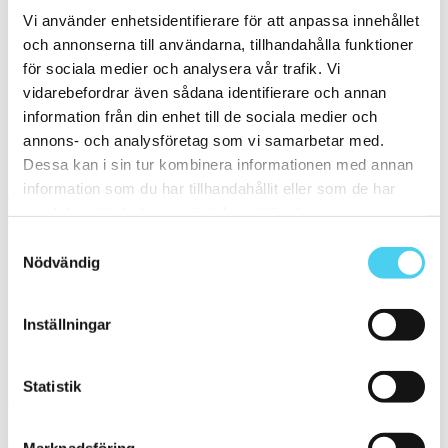
Filtrera på en Serie
Vi använder enhetsidentifierare för att anpassa innehållet
och annonserna till användarna, tillhandahålla funktioner
Välj en eller flera serier:
för sociala medier och analysera vår trafik. Vi
vidarebefordrar även sådana identifierare och annan
Tramezzo
information från din enhet till de sociala medier och
Treverkhome
annons- och analysföretag som vi samarbetar med.
Sortera
Dessa kan i sin tur kombinera informationen med annan
information som du har tillhandahållit eller som de har
Tyvärr gav sökningen inget resultat. Välj gärna en kategori nedan
samlat in när du har använt deras tjänster.
eller gör om din sökning.
Samtyckesval
Webbshop
Nödvändig
Handla kakel, och klinker online. I vår webbshop outlet hittar ni ett
brett utbud till riktigt bra priser.
Inställningar
Med över 30 år i branschen är vi experter på allt inom kakel och
klinker.
Statistik
Kakel & klinker
Kakel, klinker, mosaik och granitkeramik →