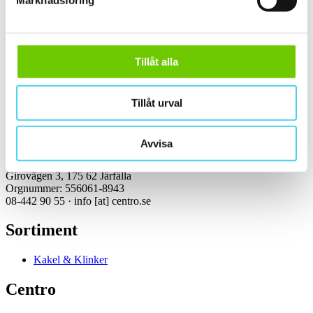
Marknadsföring
Kontakt
Tillåt alla
Kundservice Konsument
Öppettider:
Vardagar 07:00-16:00
Tillåt urval
Tel: 08-442 90 55
Mejl:
info
[at]
centro.se
Avvisa
Centro Kakel & Klinker AB
Girovägen 3, 175 62 Järfälla
Orgnummer: 556061-8943
08-442 90 55 ·
info
[at]
centro.se
Sortiment
Kakel & Klinker
Centro