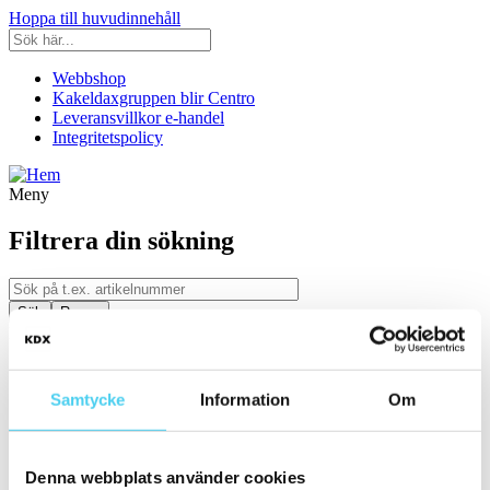
Hoppa till huvudinnehåll
Webbshop
Kakeldaxgruppen blir Centro
Leveransvillkor e-handel
Integritetspolicy
Meny
Filtrera din sökning
Kategori
Ställ in filter:
Kategori
Samtycke
Information
Om
Kakel & Klinker
Serie
Denna webbplats använder cookies