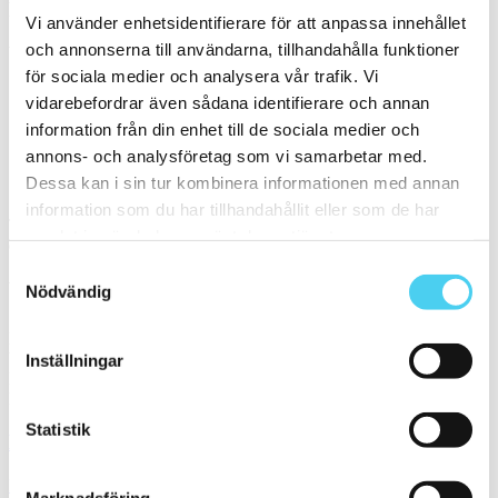
Filtrera på en Serie
Vi använder enhetsidentifierare för att anpassa innehållet
och annonserna till användarna, tillhandahålla funktioner
Välj en eller flera serier:
för sociala medier och analysera vår trafik. Vi
vidarebefordrar även sådana identifierare och annan
Ardesia 20mm
information från din enhet till de sociala medier och
Soul
annons- och analysföretag som vi samarbetar med.
Sortera
Dessa kan i sin tur kombinera informationen med annan
information som du har tillhandahållit eller som de har
Tyvärr gav sökningen inget resultat. Välj gärna en kategori nedan
samlat in när du har använt deras tjänster.
eller gör om din sökning.
Samtyckesval
Webbshop
Nödvändig
Handla kakel, och klinker online. I vår webbshop outlet hittar ni ett
brett utbud till riktigt bra priser.
Inställningar
Med över 30 år i branschen är vi experter på allt inom kakel och
klinker.
Statistik
Kakel & klinker
Kakel, klinker, mosaik och granitkeramik →