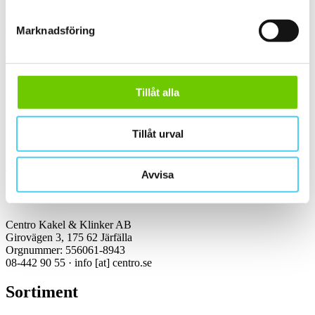
Kakel & klinker
Marknadsföring
Kakel, klinker, mosaik och granitkeramik →
Tillåt alla
Kontakt
Tillåt urval
Kundservice Konsument
Öppettider:
Vardagar 07:00-16:00
Tel: 08-442 90 55
Avvisa
Mejl:
info
[at]
centro.se
Centro Kakel & Klinker AB
Girovägen 3, 175 62 Järfälla
Orgnummer: 556061-8943
08-442 90 55 ·
info
[at]
centro.se
Sortiment