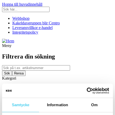
Hoppa till huvudinnehåll
Webbshop
Kakeldaxgruppen blir Centro
Leveransvillkor e-handel
Integritetspolicy
Meny
Filtrera din sökning
Kategori
Ställ in filter:
Kategori
Kakel & Klinker
Samtycke
Information
Om
Storlek
Filtrera efter storlek: