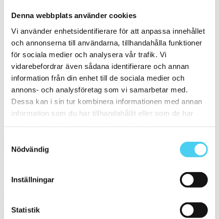
Denna webbplats använder cookies
ca 60x15 cm
Vi använder enhetsidentifierare för att anpassa innehållet
Serie
och annonserna till användarna, tillhandahålla funktioner
Filtrera på en Serie
för sociala medier och analysera vår trafik. Vi
vidarebefordrar även sådana identifierare och annan
Välj en eller flera serier:
information från din enhet till de sociala medier och
annons- och analysföretag som vi samarbetar med.
Marte
Dessa kan i sin tur kombinera informationen med annan
information som du har tillhandahållit eller som de har
Sortera
samlat in när du har använt deras tjänster.
Samtyckesval
Tyvärr gav sökningen inget resultat. Välj gärna en kategori nedan
Nödvändig
eller gör om din sökning.
Webbshop
Inställningar
Handla kakel, och klinker online. I vår webbshop outlet hittar ni ett
brett utbud till riktigt bra priser.
Med över 30 år i branschen är vi experter på allt inom kakel och
Statistik
klinker.