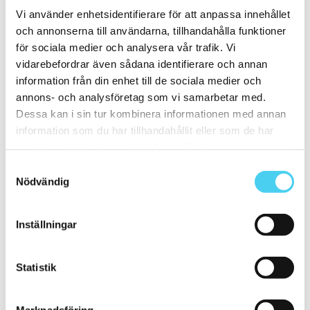
Filtrera på en Serie
Vi använder enhetsidentifierare för att anpassa innehållet
och annonserna till användarna, tillhandahålla funktioner
Välj en eller flera serier:
för sociala medier och analysera vår trafik. Vi
vidarebefordrar även sådana identifierare och annan
Fox
information från din enhet till de sociala medier och
Marmoker
annons- och analysföretag som vi samarbetar med.
Sortera
Dessa kan i sin tur kombinera informationen med annan
information som du har tillhandahållit eller som de har
Tyvärr gav sökningen inget resultat. Välj gärna en kategori nedan
samlat in när du har använt deras tjänster.
eller gör om din sökning.
Samtyckesval
Webbshop
Nödvändig
Handla kakel, och klinker online. I vår webbshop outlet hittar ni ett
brett utbud till riktigt bra priser.
Inställningar
Med över 30 år i branschen är vi experter på allt inom kakel och
klinker.
Statistik
Kakel & klinker
Kakel, klinker, mosaik och granitkeramik →