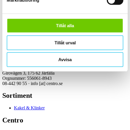
Marknadsföring
Kontakt
Tillåt alla
Kundservice Konsument
Öppettider:
Vardagar 07:00-16:00
Tillåt urval
Tel: 08-442 90 55
Mejl:
info
[at]
centro.se
Avvisa
Centro Kakel & Klinker AB
Girovägen 3, 175 62 Järfälla
Orgnummer: 556061-8943
08-442 90 55 ·
info
[at]
centro.se
Sortiment
Kakel & Klinker
Centro