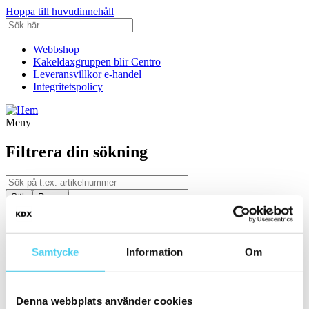
Hoppa till huvudinnehåll
Webbshop
Kakeldaxgruppen blir Centro
Leveransvillkor e-handel
Integritetspolicy
Meny
Filtrera din sökning
Kategori
Ställ in filter:
Kategori
Samtycke
Information
Om
Kakel & Klinker
Serie
Denna webbplats använder cookies