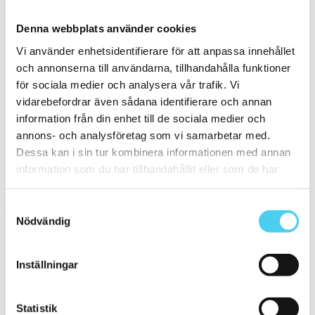
Garage
Denna webbplats använder cookies
Vi använder enhetsidentifierare för att anpassa innehållet
Serie
och annonserna till användarna, tillhandahålla funktioner
Filtrera på en Serie
för sociala medier och analysera vår trafik. Vi
vidarebefordrar även sådana identifierare och annan
Välj en eller flera serier:
information från din enhet till de sociala medier och
annons- och analysföretag som vi samarbetar med.
Marmoker
Dessa kan i sin tur kombinera informationen med annan
Slow
information som du har tillhandahållit eller som de har
Sortera
samlat in när du har använt deras tjänster.
Samtyckesval
Tyvärr gav sökningen inget resultat. Välj gärna en kategori nedan
Nödvändig
eller gör om din sökning.
Webbshop
Inställningar
Handla kakel, och klinker online. I vår webbshop outlet hittar ni ett
brett utbud till riktigt bra priser.
Statistik
Med över 30 år i branschen är vi experter på allt inom kakel och