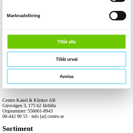
klinker.
Kakel & klinker
Marknadsföring
Kakel, klinker, mosaik och granitkeramik →
Tillåt alla
Kontakt
Tillåt urval
Kundservice Konsument
Öppettider:
Vardagar 07:00-16:00
Avvisa
Tel: 08-442 90 55
Mejl:
info
[at]
centro.se
Centro Kakel & Klinker AB
Girovägen 3, 175 62 Järfälla
Orgnummer: 556061-8943
08-442 90 55 ·
info
[at]
centro.se
Sortiment