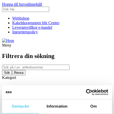
Hoppa till huvudinnehåll
Webbshop
Kakeldaxgruppen blir Centro
Leveransvillkor e-handel
Integritetspolicy
Meny
Filtrera din sökning
Kategori
Ställ in filter:
Kategori
Kakel & Klinker
Samtycke
Information
Om
Utrymme
Filtrera efter utrymme: